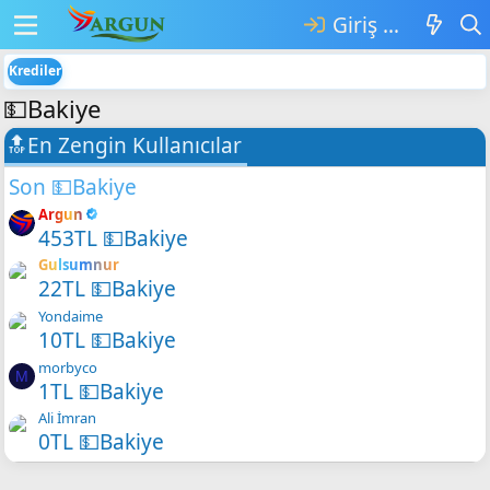
Giriş yap
Krediler
💵Bakiye
🔝En Zengin Kullanıcılar
Son 💵Bakiye
Argun
453TL 💵Bakiye
Gulsumnur
22TL 💵Bakiye
Yondaime
10TL 💵Bakiye
morbyco
M
1TL 💵Bakiye
Ali İmran
0TL 💵Bakiye