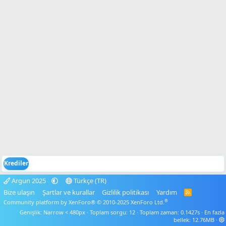
Krediler
Argun 2025
Türkçe (TR)
Bize ulaşın
Şartlar ve kurallar
Gizlilik politikası
Yardım
R
S
®
Community platform by XenForo® © 2010-2025 XenForo Ltd.
S
Genişlik
Toplam sorgu
12
Toplam zaman
0.1427s
En fazla
bellek
12.76MB