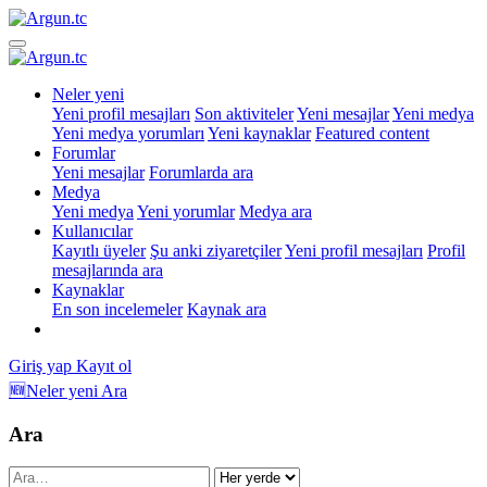
Neler yeni
Yeni profil mesajları
Son aktiviteler
Yeni mesajlar
Yeni medya
Yeni medya yorumları
Yeni kaynaklar
Featured content
Forumlar
Yeni mesajlar
Forumlarda ara
Medya
Yeni medya
Yeni yorumlar
Medya ara
Kullanıcılar
Kayıtlı üyeler
Şu anki ziyaretçiler
Yeni profil mesajları
Profil
mesajlarında ara
Kaynaklar
En son incelemeler
Kaynak ara
Giriş yap
Kayıt ol
🆕Neler yeni
Ara
Ara