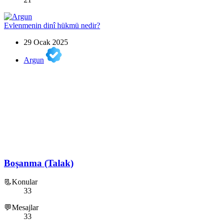
Evlenmenin dinî hükmü nedir?
29 Ocak 2025
Argun
Boşanma (Talak)
📃Konular
33
💬Mesajlar
33