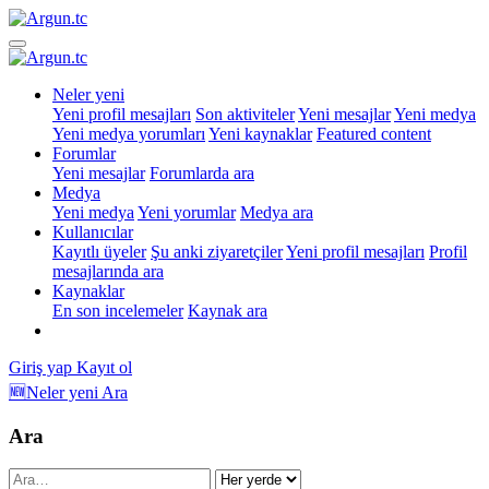
Neler yeni
Yeni profil mesajları
Son aktiviteler
Yeni mesajlar
Yeni medya
Yeni medya yorumları
Yeni kaynaklar
Featured content
Forumlar
Yeni mesajlar
Forumlarda ara
Medya
Yeni medya
Yeni yorumlar
Medya ara
Kullanıcılar
Kayıtlı üyeler
Şu anki ziyaretçiler
Yeni profil mesajları
Profil
mesajlarında ara
Kaynaklar
En son incelemeler
Kaynak ara
Giriş yap
Kayıt ol
🆕Neler yeni
Ara
Ara