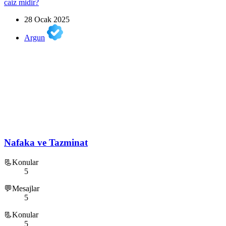
caiz midir?
28 Ocak 2025
Argun
Nafaka ve Tazminat
📃Konular
5
💬Mesajlar
5
📃Konular
5