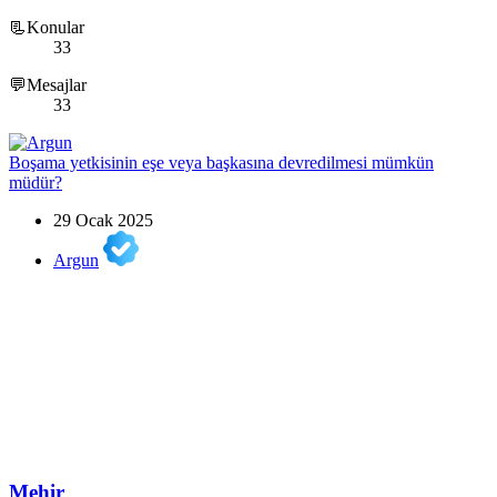
📃Konular
33
💬Mesajlar
33
Boşama yetkisinin eşe veya başkasına devredilmesi mümkün
müdür?
29 Ocak 2025
Argun
Mehir