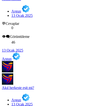
Argun
13 Ocak 2025
💬Cevaplar
0
👁️‍🗨️Görüntüleme
46
13 Ocak 2025
Argun
Akıl herkeste eşit mi?
Argun
13 Ocak 2025