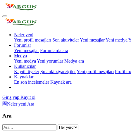
Neler yeni
Yeni profil mesajları
Son aktiviteler
Yeni mesajlar
Yeni medya
Y
Forumlar
Yeni mesajlar
Forumlarda ara
Medya
Yeni medya
Yeni yorumlar
Medya ara
Kullanıcılar
Kayıtlı üyeler
Şu anki ziyaretçiler
Yeni profil mesajları
Profil m
Kaynaklar
En son incelemeler
Kaynak ara
Giriş yap
Kayıt ol
🆕Neler yeni
Ara
Ara