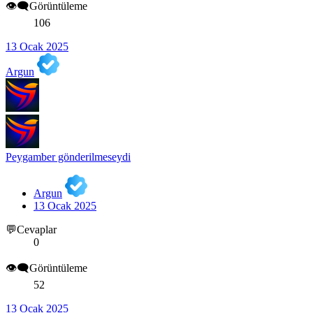
👁️‍🗨️Görüntüleme
106
13 Ocak 2025
Argun
Peygamber gönderilmeseydi
Argun
13 Ocak 2025
💬Cevaplar
0
👁️‍🗨️Görüntüleme
52
13 Ocak 2025