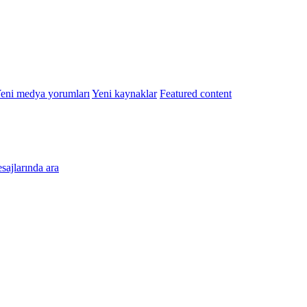
eni medya yorumları
Yeni kaynaklar
Featured content
esajlarında ara