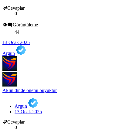
💬Cevaplar
0
👁️‍🗨️Görüntüleme
44
13 Ocak 2025
Argun
Aklın dinde önemi büyüktür
Argun
13 Ocak 2025
💬Cevaplar
0