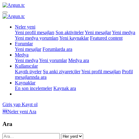
Neler yeni
Yeni profil mesajları
Son aktiviteler
Yeni mesajlar
Yeni medya
Yeni medya yorumları
Yeni kaynaklar
Featured content
Forumlar
Yeni mesajlar
Forumlarda ara
Medya
Yeni medya
Yeni yorumlar
Medya ara
Kullanıcılar
Kayıtlı üyeler
Şu anki ziyaretçiler
Yeni profil mesajları
Profil
mesajlarında ara
Kaynaklar
En son incelemeler
Kaynak ara
Giriş yap
Kayıt ol
🆕Neler yeni
Ara
Ara