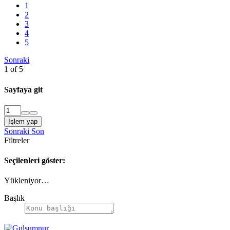
1
2
3
4
5
Sonraki
1 of 5
Sayfaya git
İşlem yap
Sonraki
Son
Filtreler
Seçilenleri göster:
Yükleniyor…
Başlık