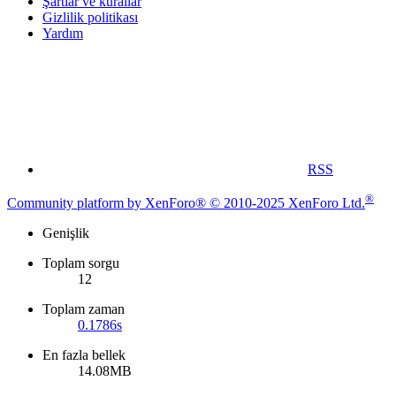
Şartlar ve kurallar
Gizlilik politikası
Yardım
RSS
®
Community platform by XenForo® © 2010-2025 XenForo Ltd.
Genişlik
Toplam sorgu
12
Toplam zaman
0.1786s
En fazla bellek
14.08MB