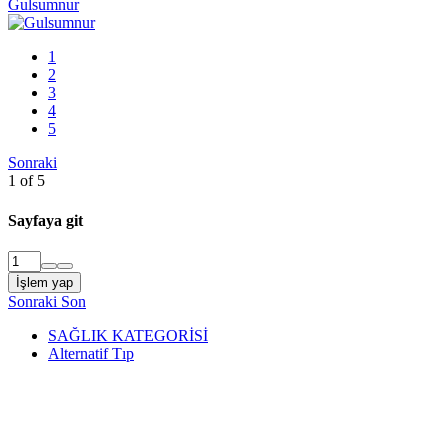
Gulsumnur
1
2
3
4
5
Sonraki
1 of 5
Sayfaya git
İşlem yap
Sonraki
Son
SAĞLIK KATEGORİSİ
Alternatif Tıp