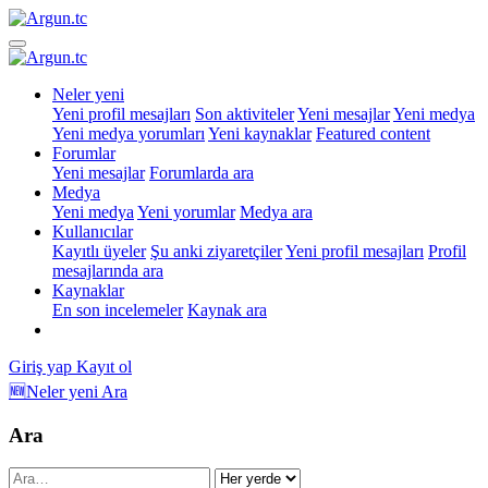
Neler yeni
Yeni profil mesajları
Son aktiviteler
Yeni mesajlar
Yeni medya
Yeni medya yorumları
Yeni kaynaklar
Featured content
Forumlar
Yeni mesajlar
Forumlarda ara
Medya
Yeni medya
Yeni yorumlar
Medya ara
Kullanıcılar
Kayıtlı üyeler
Şu anki ziyaretçiler
Yeni profil mesajları
Profil
mesajlarında ara
Kaynaklar
En son incelemeler
Kaynak ara
Giriş yap
Kayıt ol
🆕Neler yeni
Ara
Ara