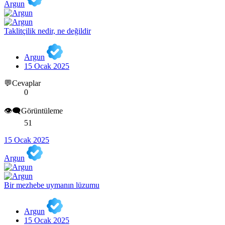
Argun
Taklitçilik nedir, ne değildir
Argun
15 Ocak 2025
💬Cevaplar
0
👁️‍🗨️Görüntüleme
51
15 Ocak 2025
Argun
Bir mezhebe uymanın lüzumu
Argun
15 Ocak 2025