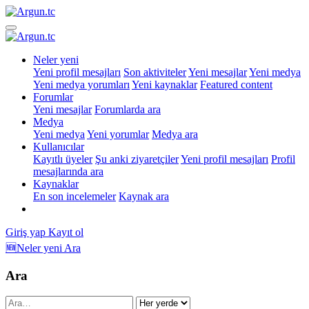
Neler yeni
Yeni profil mesajları
Son aktiviteler
Yeni mesajlar
Yeni medya
Yeni medya yorumları
Yeni kaynaklar
Featured content
Forumlar
Yeni mesajlar
Forumlarda ara
Medya
Yeni medya
Yeni yorumlar
Medya ara
Kullanıcılar
Kayıtlı üyeler
Şu anki ziyaretçiler
Yeni profil mesajları
Profil
mesajlarında ara
Kaynaklar
En son incelemeler
Kaynak ara
Giriş yap
Kayıt ol
🆕Neler yeni
Ara
Ara