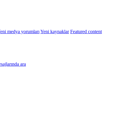
eni medya yorumları
Yeni kaynaklar
Featured content
esajlarında ara