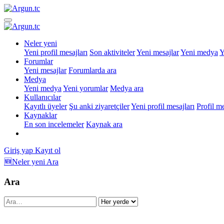
Neler yeni
Yeni profil mesajları
Son aktiviteler
Yeni mesajlar
Yeni medya
Y
Forumlar
Yeni mesajlar
Forumlarda ara
Medya
Yeni medya
Yeni yorumlar
Medya ara
Kullanıcılar
Kayıtlı üyeler
Şu anki ziyaretçiler
Yeni profil mesajları
Profil m
Kaynaklar
En son incelemeler
Kaynak ara
Giriş yap
Kayıt ol
🆕Neler yeni
Ara
Ara