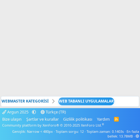
WEBMASTER KATEGORİSİ
WEB TABANLI UYGULAMALAR
Argun 2025
Türkçe (TR)
Bize ulaşın
Şartlar ve kurallar
Gizlilik politikası
Yardım
R
S
®
Community platform by XenForo® © 2010-2025 XenForo Ltd.
S
Genişlik
Toplam sorgu
12
Toplam zaman
0.1403s
En fazla
bellek
13.78MB