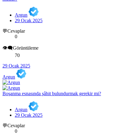
Argun
29 Ocak 2025
💬Cevaplar
0
👁️‍🗨️Görüntüleme
70
29 Ocak 2025
Argun
Boşanma esnasında şâhit bulundurmak gerekir mi?
Argun
29 Ocak 2025
💬Cevaplar
0