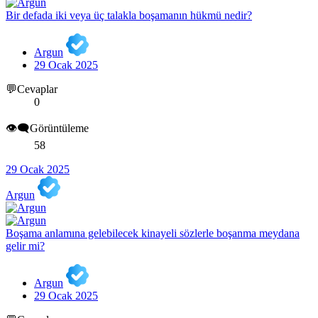
Bir defada iki veya üç talakla boşamanın hükmü nedir?
Argun
29 Ocak 2025
💬Cevaplar
0
👁️‍🗨️Görüntüleme
58
29 Ocak 2025
Argun
Boşama anlamına gelebilecek kinayeli sözlerle boşanma meydana
gelir mi?
Argun
29 Ocak 2025