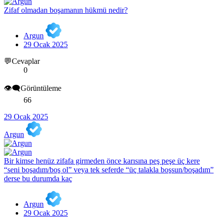
Zifaf olmadan boşamanın hükmü nedir?
Argun
29 Ocak 2025
💬Cevaplar
0
👁️‍🗨️Görüntüleme
66
29 Ocak 2025
Argun
Bir kimse henüz zifafa girmeden önce karısına peş peşe üç kere
“seni boşadım/boş ol” veya tek seferde “üç talakla boşsun/boşadım”
derse bu durumda kaç
Argun
29 Ocak 2025