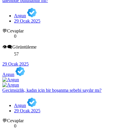
talebinde bulunabilir mi?
Argun
29 Ocak 2025
💬Cevaplar
0
👁️‍🗨️Görüntüleme
57
29 Ocak 2025
Argun
Geçimsizlik, kadın için bir boşanma sebebi sayılır mı?
Argun
29 Ocak 2025
💬Cevaplar
0