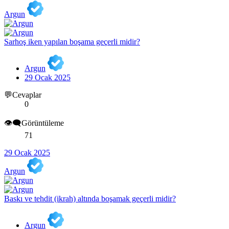
Argun
Sarhoş iken yapılan boşama geçerli midir?
Argun
29 Ocak 2025
💬Cevaplar
0
👁️‍🗨️Görüntüleme
71
29 Ocak 2025
Argun
Baskı ve tehdit (ikrah) altında boşamak geçerli midir?
Argun