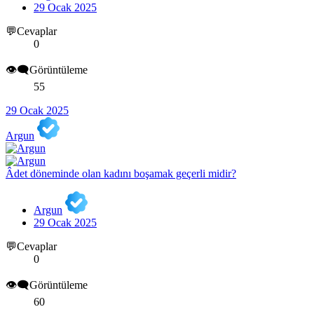
29 Ocak 2025
💬Cevaplar
0
👁️‍🗨️Görüntüleme
55
29 Ocak 2025
Argun
Âdet döneminde olan kadını boşamak geçerli midir?
Argun
29 Ocak 2025
💬Cevaplar
0
👁️‍🗨️Görüntüleme
60