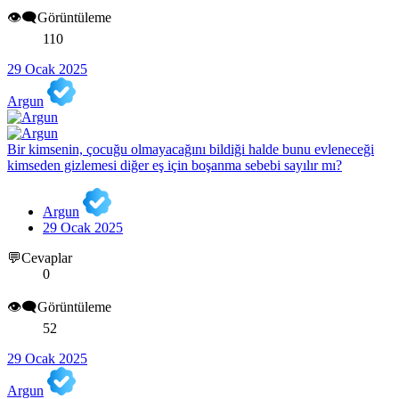
👁️‍🗨️Görüntüleme
110
29 Ocak 2025
Argun
Bir kimsenin, çocuğu olmayacağını bildiği halde bunu evleneceği
kimseden gizlemesi diğer eş için boşanma sebebi sayılır mı?
Argun
29 Ocak 2025
💬Cevaplar
0
👁️‍🗨️Görüntüleme
52
29 Ocak 2025
Argun