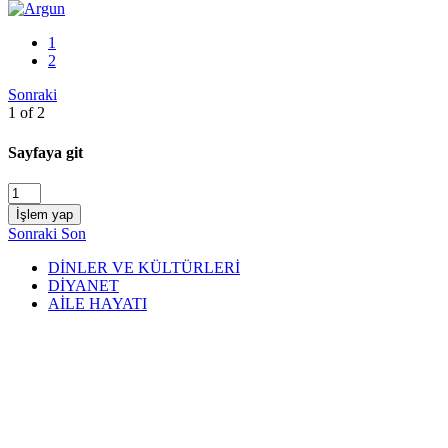
1
2
Sonraki
1 of 2
Sayfaya git
İşlem yap
Sonraki
Son
DİNLER VE KÜLTÜRLERİ
DİYANET
AİLE HAYATI