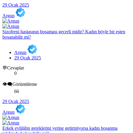
29 Ocak 2025
Argun
Şizofreni hastasının boşaması geçerli midir? Kadın böyle bir eşten
boşanabilir mi?
Argun
29 Ocak 2025
💬Cevaplar
0
👁️‍🗨️Görüntüleme
66
29 Ocak 2025
Argun
Erkek evliliğin gereklerini yerine getirmiyorsa kadın boşanma