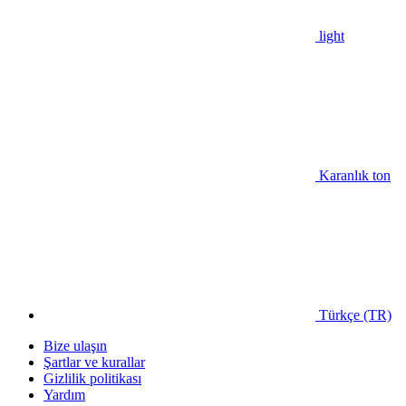
light
Karanlık ton
Türkçe (TR)
Bize ulaşın
Şartlar ve kurallar
Gizlilik politikası
Yardım