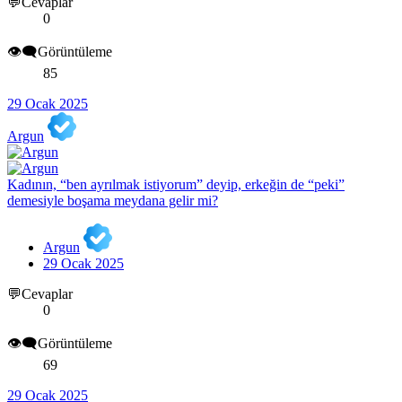
💬Cevaplar
0
👁️‍🗨️Görüntüleme
85
29 Ocak 2025
Argun
Kadının, “ben ayrılmak istiyorum” deyip, erkeğin de “peki”
demesiyle boşama meydana gelir mi?
Argun
29 Ocak 2025
💬Cevaplar
0
👁️‍🗨️Görüntüleme
69
29 Ocak 2025