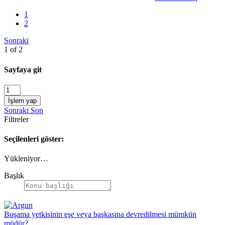
1
2
Sonraki
1 of 2
Sayfaya git
İşlem yap
Sonraki
Son
Filtreler
Seçilenleri göster:
Yükleniyor…
Başlık
Boşama yetkisinin eşe veya başkasına devredilmesi mümkün
müdür?