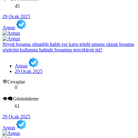
45
29 Ocak 2025
Argun
Niyeti boşama olmadığı halde eşe karşı tehdit unsuru olarak boşama
sözlerini kullanma halinde boşanma gerçekleşir mi?
Argun
29 Ocak 2025
💬Cevaplar
0
👁️‍🗨️Görüntüleme
61
29 Ocak 2025
Argun