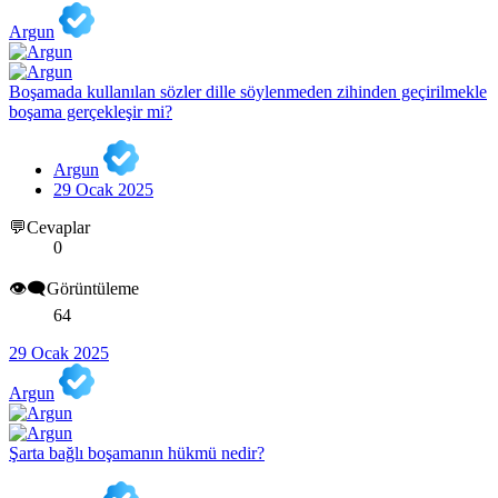
Argun
Boşamada kullanılan sözler dille söylenmeden zihinden geçirilmekle
boşama gerçekleşir mi?
Argun
29 Ocak 2025
💬Cevaplar
0
👁️‍🗨️Görüntüleme
64
29 Ocak 2025
Argun
Şarta bağlı boşamanın hükmü nedir?