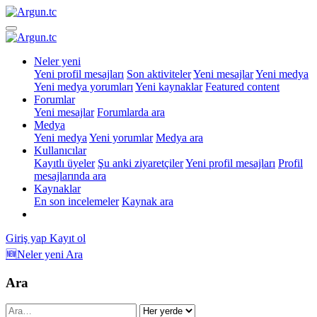
Neler yeni
Yeni profil mesajları
Son aktiviteler
Yeni mesajlar
Yeni medya
Yeni medya yorumları
Yeni kaynaklar
Featured content
Forumlar
Yeni mesajlar
Forumlarda ara
Medya
Yeni medya
Yeni yorumlar
Medya ara
Kullanıcılar
Kayıtlı üyeler
Şu anki ziyaretçiler
Yeni profil mesajları
Profil
mesajlarında ara
Kaynaklar
En son incelemeler
Kaynak ara
Giriş yap
Kayıt ol
🆕Neler yeni
Ara
Ara