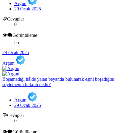
Argun
29 Ocak 2025
💬Cevaplar
0
👁️‍🗨️Görüntüleme
55
29 Ocak 2025
Argun
Boşamadığı hâlde yalan beyanda bulunarak eşini boşadığını
söylemenin hükmü nedir?
Argun
29 Ocak 2025
💬Cevaplar
0
👁️‍🗨️Görüntüleme