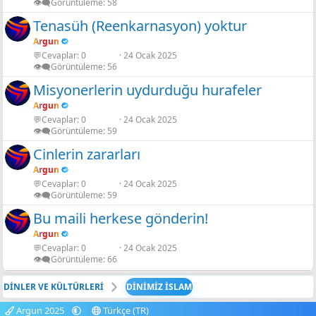
👁️‍🗨️Görüntüleme
58
Tenasüh (Reenkarnasyon) yoktur
Argun
💬Cevaplar
0
24 Ocak 2025
👁️‍🗨️Görüntüleme
56
Misyonerlerin uydurduğu hurafeler
Argun
💬Cevaplar
0
24 Ocak 2025
👁️‍🗨️Görüntüleme
59
Cinlerin zararları
Argun
💬Cevaplar
0
24 Ocak 2025
👁️‍🗨️Görüntüleme
59
Bu maili herkese gönderin!
Argun
💬Cevaplar
0
24 Ocak 2025
👁️‍🗨️Görüntüleme
66
DİNLER VE KÜLTÜRLERİ
DİNİMİZ İSLAM
Argun 2025
Türkçe (TR)