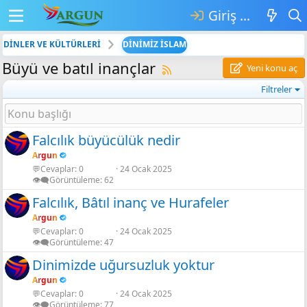
Giriş yap
DİNLER VE KÜLTÜRLERİ
DİNİMİZ İSLAM
Büyü ve batıl inançlar
Yeni konu aç
Filtreler
Falcılık büyücülük nedir
Argun
💬Cevaplar
0
24 Ocak 2025
👁️‍🗨️Görüntüleme
62
Falcılık, Bâtıl inanç ve Hurafeler
Argun
💬Cevaplar
0
24 Ocak 2025
👁️‍🗨️Görüntüleme
47
Dinimizde uğursuzluk yoktur
Argun
💬Cevaplar
0
24 Ocak 2025
👁️‍🗨️Görüntüleme
77