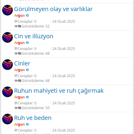
Görülmeyen olay ve varlıklar
Argun
💬Cevaplar
0
24 Ocak 2025
👁️‍🗨️Görüntüleme
52
Cin ve illüzyon
Argun
💬Cevaplar
0
24 Ocak 2025
👁️‍🗨️Görüntüleme
48
Cinler
Argun
💬Cevaplar
0
24 Ocak 2025
👁️‍🗨️Görüntüleme
48
Ruhun mahiyeti ve ruh çağırmak
Argun
💬Cevaplar
0
24 Ocak 2025
👁️‍🗨️Görüntüleme
50
Ruh ve beden
Argun
💬Cevaplar
0
24 Ocak 2025