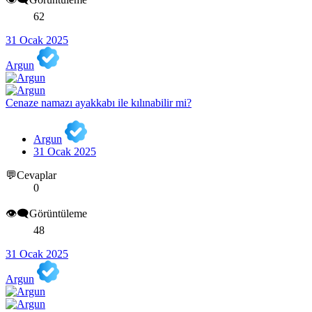
62
31 Ocak 2025
Argun
Cenaze namazı ayakkabı ile kılınabilir mi?
Argun
31 Ocak 2025
💬Cevaplar
0
👁️‍🗨️Görüntüleme
48
31 Ocak 2025
Argun