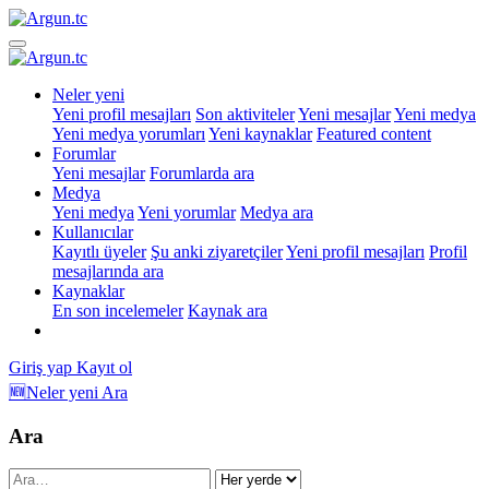
Neler yeni
Yeni profil mesajları
Son aktiviteler
Yeni mesajlar
Yeni medya
Yeni medya yorumları
Yeni kaynaklar
Featured content
Forumlar
Yeni mesajlar
Forumlarda ara
Medya
Yeni medya
Yeni yorumlar
Medya ara
Kullanıcılar
Kayıtlı üyeler
Şu anki ziyaretçiler
Yeni profil mesajları
Profil
mesajlarında ara
Kaynaklar
En son incelemeler
Kaynak ara
Giriş yap
Kayıt ol
🆕Neler yeni
Ara
Ara