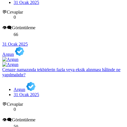
31 Ocak 2025
💬Cevaplar
0
👁️‍🗨️Görüntüleme
66
31 Ocak 2025
Argun
Cenaze namazında tekbirlerin fazla veya eksik alınması hâlinde ne
yapılmalıdır?
Argun
31 Ocak 2025
💬Cevaplar
0
👁️‍🗨️Görüntüleme
50