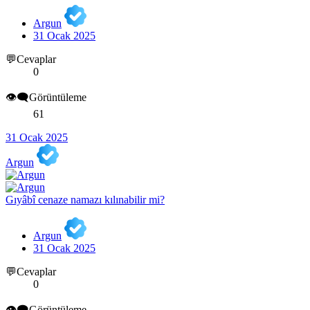
Argun
31 Ocak 2025
💬Cevaplar
0
👁️‍🗨️Görüntüleme
61
31 Ocak 2025
Argun
Gıyâbî cenaze namazı kılınabilir mi?
Argun
31 Ocak 2025
💬Cevaplar
0
👁️‍🗨️Görüntüleme