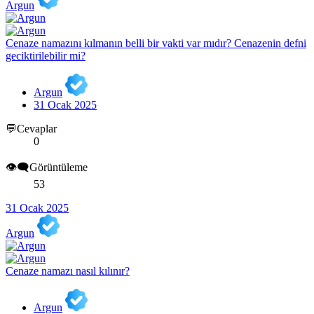
Argun
Cenaze namazını kılmanın belli bir vakti var mıdır? Cenazenin defni
geciktirilebilir mi?
Argun
31 Ocak 2025
💬Cevaplar
0
👁️‍🗨️Görüntüleme
53
31 Ocak 2025
Argun
Cenaze namazı nasıl kılınır?
Argun