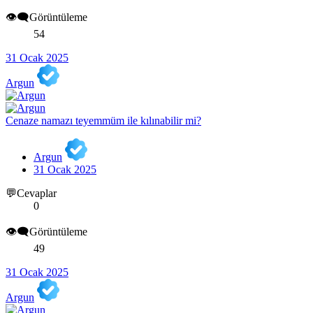
👁️‍🗨️Görüntüleme
54
31 Ocak 2025
Argun
Cenaze namazı teyemmüm ile kılınabilir mi?
Argun
31 Ocak 2025
💬Cevaplar
0
👁️‍🗨️Görüntüleme
49
31 Ocak 2025
Argun