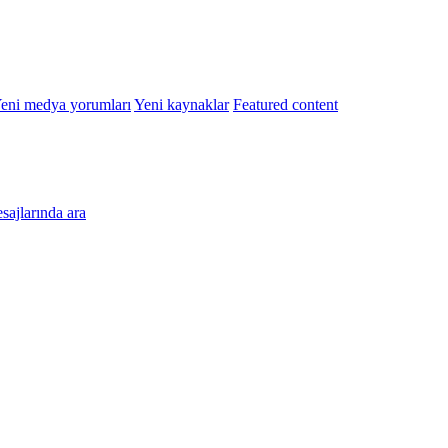
eni medya yorumları
Yeni kaynaklar
Featured content
esajlarında ara