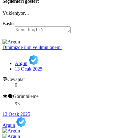
Seçilenleri göster:
Yükleniyor…
Başlık
Dinimizde ilim ve ilmin önemi
Argun
13 Ocak 2025
💬Cevaplar
0
👁️‍🗨️Görüntüleme
93
13 Ocak 2025
Argun