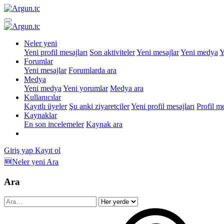
Neler yeni
Yeni profil mesajları
Son aktiviteler
Yeni mesajlar
Yeni medya
Y
Forumlar
Yeni mesajlar
Forumlarda ara
Medya
Yeni medya
Yeni yorumlar
Medya ara
Kullanıcılar
Kayıtlı üyeler
Şu anki ziyaretçiler
Yeni profil mesajları
Profil m
Kaynaklar
En son incelemeler
Kaynak ara
Giriş yap
Kayıt ol
🆕Neler yeni
Ara
Ara