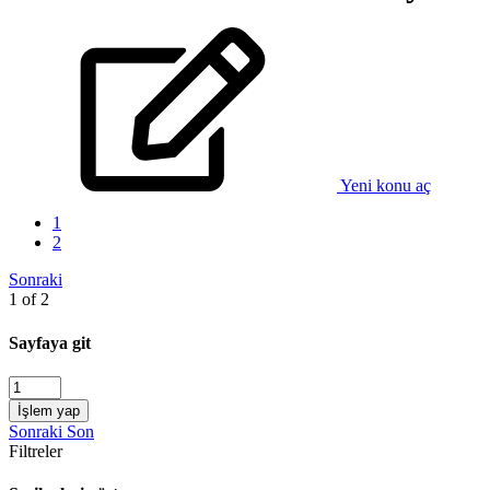
Yeni konu aç
1
2
Sonraki
1 of 2
Sayfaya git
İşlem yap
Sonraki
Son
Filtreler