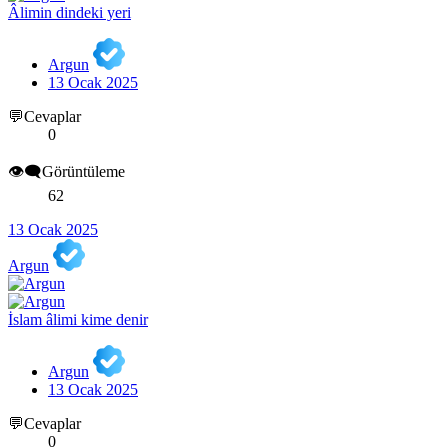
Âlimin dindeki yeri
Argun
13 Ocak 2025
💬Cevaplar
0
👁️‍🗨️Görüntüleme
62
13 Ocak 2025
Argun
İslam âlimi kime denir
Argun
13 Ocak 2025
💬Cevaplar
0