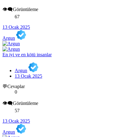
👁️‍🗨️Görüntüleme
67
13 Ocak 2025
Argun
En iyi ve en kötü insanlar
Argun
13 Ocak 2025
💬Cevaplar
0
👁️‍🗨️Görüntüleme
57
13 Ocak 2025
Argun