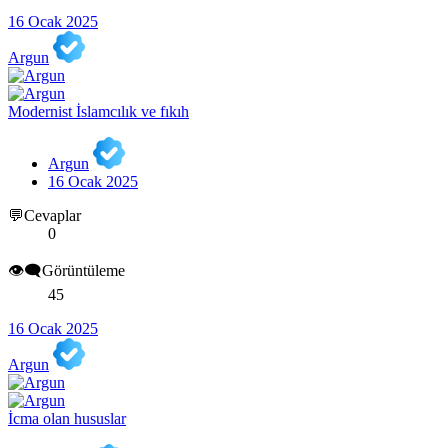
16 Ocak 2025
Argun
Modernist İslamcılık ve fıkıh
Argun
16 Ocak 2025
💬Cevaplar
0
👁️‍🗨️Görüntüleme
45
16 Ocak 2025
Argun
İcma olan hususlar