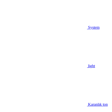
System
light
Karanlık ton