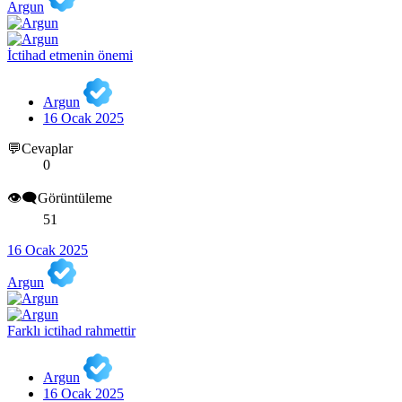
Argun
İctihad etmenin önemi
Argun
16 Ocak 2025
💬Cevaplar
0
👁️‍🗨️Görüntüleme
51
16 Ocak 2025
Argun
Farklı ictihad rahmettir
Argun
16 Ocak 2025