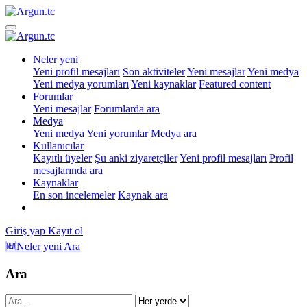
Neler yeni
Yeni profil mesajları
Son aktiviteler
Yeni mesajlar
Yeni medya
Yeni medya yorumları
Yeni kaynaklar
Featured content
Forumlar
Yeni mesajlar
Forumlarda ara
Medya
Yeni medya
Yeni yorumlar
Medya ara
Kullanıcılar
Kayıtlı üyeler
Şu anki ziyaretçiler
Yeni profil mesajları
Profil
mesajlarında ara
Kaynaklar
En son incelemeler
Kaynak ara
Giriş yap
Kayıt ol
🆕Neler yeni
Ara
Ara