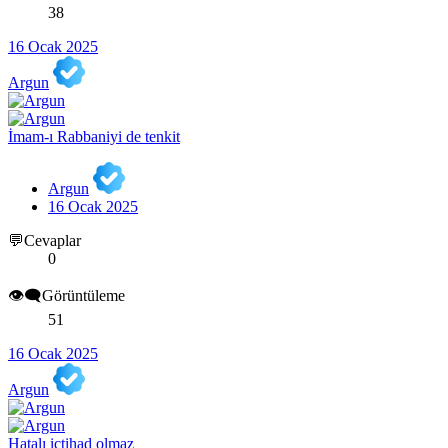
38
16 Ocak 2025
Argun
İmam-ı Rabbaniyi de tenkit
Argun
16 Ocak 2025
💬Cevaplar
0
👁️‍🗨️Görüntüleme
51
16 Ocak 2025
Argun
Hatalı ictihad olmaz