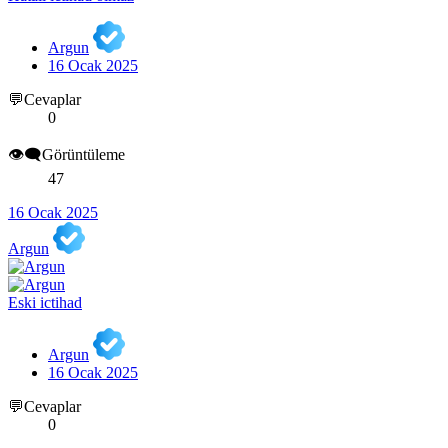
Argun
16 Ocak 2025
💬Cevaplar
0
👁️‍🗨️Görüntüleme
47
16 Ocak 2025
Argun
Eski ictihad
Argun
16 Ocak 2025
💬Cevaplar
0