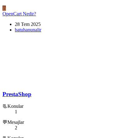
B
OpenCart Nedir?
28 Tem 2025
batuhanunalir
PrestaShop
📃Konular
1
💬Mesajlar
2