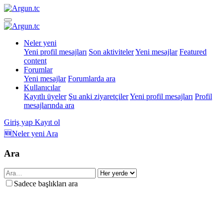
Neler yeni
Yeni profil mesajları
Son aktiviteler
Yeni mesajlar
Featured
content
Forumlar
Yeni mesajlar
Forumlarda ara
Kullanıcılar
Kayıtlı üyeler
Şu anki ziyaretçiler
Yeni profil mesajları
Profil
mesajlarında ara
Giriş yap
Kayıt ol
🆕Neler yeni
Ara
Ara
Sadece başlıkları ara