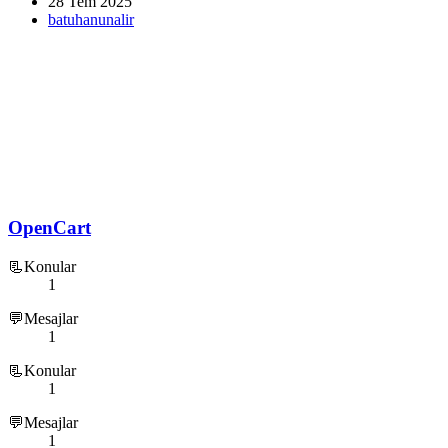
28 Tem 2025
batuhanunalir
OpenCart
📃Konular
1
💬Mesajlar
1
📃Konular
1
💬Mesajlar
1