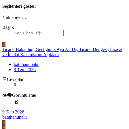
Seçilenleri göster:
Yükleniyor…
Başlık
B
Ticaret Bakanlığı, Geçtiğimiz Aya Ait Dış Ticaret Dengesi, İhracat
ve İthalat Rakamlarını Açıkladı
batuhanunalir
9 Tem 2026
💬Cevaplar
0
👁️‍🗨️Görüntüleme
49
9 Tem 2026
batuhanunalir
B
B