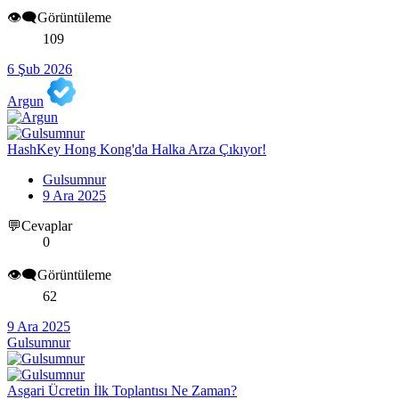
👁️‍🗨️Görüntüleme
109
6 Şub 2026
Argun
HashKey Hong Kong'da Halka Arza Çıkıyor!
Gulsumnur
9 Ara 2025
💬Cevaplar
0
👁️‍🗨️Görüntüleme
62
9 Ara 2025
Gulsumnur
Asgari Ücretin İlk Toplantısı Ne Zaman?