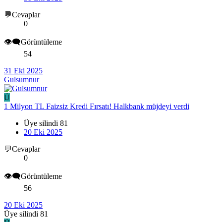
💬Cevaplar
0
👁️‍🗨️Görüntüleme
54
31 Eki 2025
Gulsumnur
Ü
1 Milyon TL Faizsiz Kredi Fırsatı! Halkbank müjdeyi verdi
Üye silindi 81
20 Eki 2025
💬Cevaplar
0
👁️‍🗨️Görüntüleme
56
20 Eki 2025
Üye silindi 81