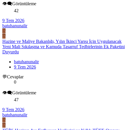
👁️‍🗨️Görüntüleme
42
9 Tem 2026
batuhanunalir
B
B
Hazine ve Maliye Bakanlığı, Yılın İkinci Yarısı İçin Uygulanacak
Yeni Mali Sıkılaşma ve Kamuda Tasarruf Tedbirlerinin Ek Paketini
Duyurdu
batuhanunalir
9 Tem 2026
💬Cevaplar
0
👁️‍🗨️Görüntüleme
47
9 Tem 2026
batuhanunalir
B
B