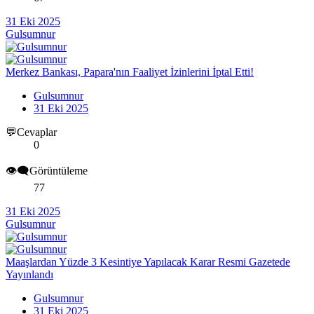
31 Eki 2025
Gulsumnur
Merkez Bankası, Papara'nın Faaliyet İzinlerini İptal Etti!
Gulsumnur
31 Eki 2025
💬Cevaplar
0
👁️‍🗨️Görüntüleme
77
31 Eki 2025
Gulsumnur
Maaşlardan Yüzde 3 Kesintiye Yapılacak Karar Resmi Gazetede
Yayınlandı
Gulsumnur
31 Eki 2025