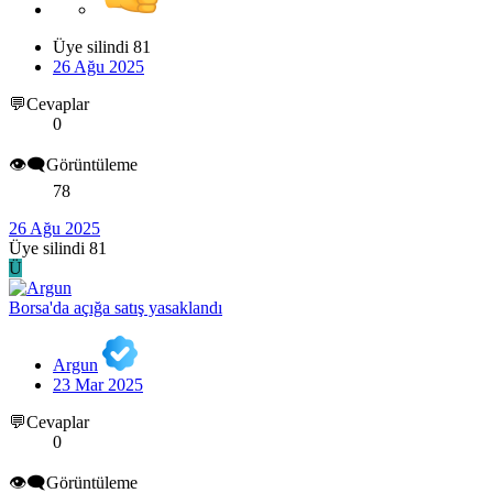
Üye silindi 81
26 Ağu 2025
💬Cevaplar
0
👁️‍🗨️Görüntüleme
78
26 Ağu 2025
Üye silindi 81
Ü
Borsa'da açığa satış yasaklandı
Argun
23 Mar 2025
💬Cevaplar
0
👁️‍🗨️Görüntüleme