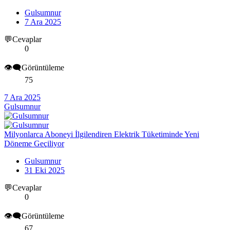
Gulsumnur
7 Ara 2025
💬Cevaplar
0
👁️‍🗨️Görüntüleme
75
7 Ara 2025
Gulsumnur
Milyonlarca Aboneyi İlgilendiren Elektrik Tüketiminde Yeni
Döneme Geçiliyor
Gulsumnur
31 Eki 2025
💬Cevaplar
0
👁️‍🗨️Görüntüleme
67