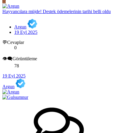
B
Hayvancılara müjde! Destek ödemelerinin tarihi belli oldu
Argun
19 Eyl 2025
💬Cevaplar
0
👁️‍🗨️Görüntüleme
78
19 Eyl 2025
Argun