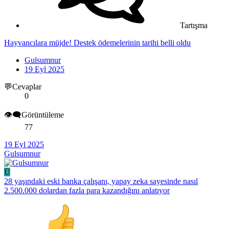
Tartışma
Hayvancılara müjde! Destek ödemelerinin tarihi belli oldu
Gulsumnur
19 Eyl 2025
💬Cevaplar
0
👁️‍🗨️Görüntüleme
77
19 Eyl 2025
Gulsumnur
Ü
28 yaşındaki eski banka çalışanı, yapay zeka sayesinde nasıl
2.500.000 dolardan fazla para kazandığını anlatıyor