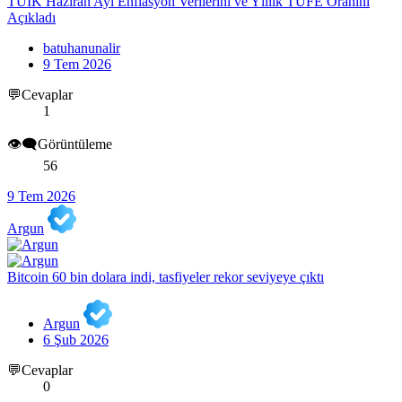
TÜİK Haziran Ayı Enflasyon Verilerini ve Yıllık TÜFE Oranını
Açıkladı
batuhanunalir
9 Tem 2026
💬Cevaplar
1
👁️‍🗨️Görüntüleme
56
9 Tem 2026
Argun
Bitcoin 60 bin dolara indi, tasfiyeler rekor seviyeye çıktı
Argun
6 Şub 2026
💬Cevaplar
0