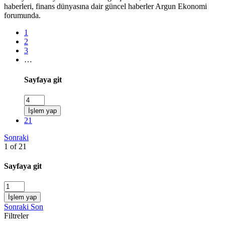
haberleri, finans dünyasına dair güncel haberler Argun Ekonomi
forumunda.
1
2
3
…
Sayfaya git
İşlem yap
21
Sonraki
1 of 21
Sayfaya git
İşlem yap
Sonraki
Son
Filtreler