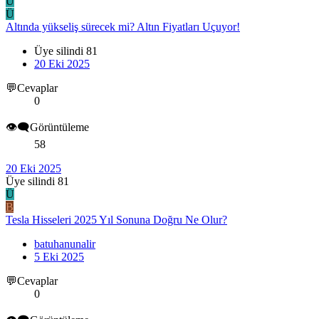
Ü
Ü
Altında yükseliş sürecek mi? Altın Fiyatları Uçuyor!
Üye silindi 81
20 Eki 2025
💬Cevaplar
0
👁️‍🗨️Görüntüleme
58
20 Eki 2025
Üye silindi 81
Ü
B
Tesla Hisseleri 2025 Yıl Sonuna Doğru Ne Olur?
batuhanunalir
5 Eki 2025
💬Cevaplar
0