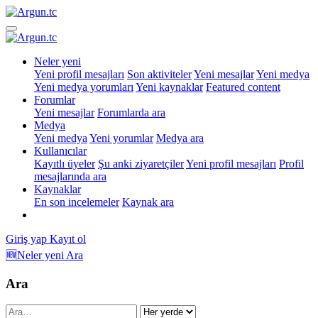
Neler yeni
Yeni profil mesajları
Son aktiviteler
Yeni mesajlar
Yeni medya
Yeni medya yorumları
Yeni kaynaklar
Featured content
Forumlar
Yeni mesajlar
Forumlarda ara
Medya
Yeni medya
Yeni yorumlar
Medya ara
Kullanıcılar
Kayıtlı üyeler
Şu anki ziyaretçiler
Yeni profil mesajları
Profil
mesajlarında ara
Kaynaklar
En son incelemeler
Kaynak ara
Giriş yap
Kayıt ol
🆕Neler yeni
Ara
Ara