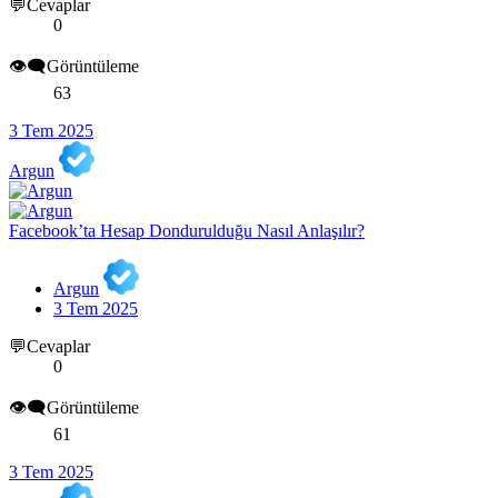
💬Cevaplar
0
👁️‍🗨️Görüntüleme
63
3 Tem 2025
Argun
Facebook’ta Hesap Dondurulduğu Nasıl Anlaşılır?
Argun
3 Tem 2025
💬Cevaplar
0
👁️‍🗨️Görüntüleme
61
3 Tem 2025