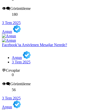
👁️‍🗨️Görüntüleme
180
3 Tem 2025
Argun
Facebook’ta Arşivlenen Mesajlar Nerede?
Argun
3 Tem 2025
💬Cevaplar
0
👁️‍🗨️Görüntüleme
56
3 Tem 2025
Argun