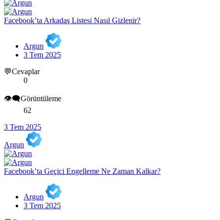
Facebook’ta Arkadaş Listesi Nasıl Gizlenir?
Argun
3 Tem 2025
💬Cevaplar
0
👁️‍🗨️Görüntüleme
62
3 Tem 2025
Argun
Facebook’ta Geçici Engelleme Ne Zaman Kalkar?
Argun
3 Tem 2025