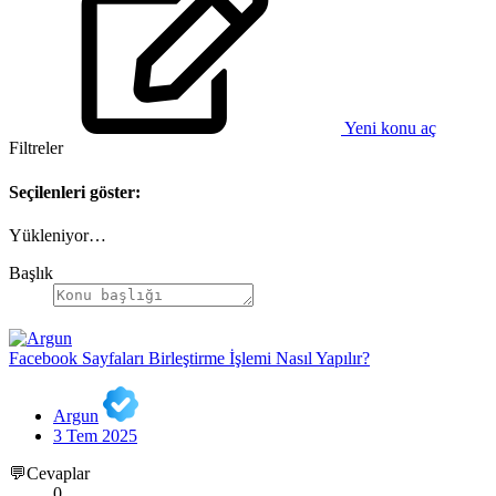
Yeni konu aç
Filtreler
Seçilenleri göster:
Yükleniyor…
Başlık
Facebook Sayfaları Birleştirme İşlemi Nasıl Yapılır?
Argun
3 Tem 2025
💬Cevaplar
0