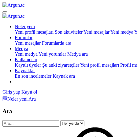
Neler yeni
Yeni profil mesajları
Son aktiviteler
Yeni mesajlar
Yeni medya
Y
Forumlar
Yeni mesajlar
Forumlarda ara
Medya
Yeni medya
Yeni yorumlar
Medya ara
Kullanıcılar
Kayıtlı üyeler
Şu anki ziyaretçiler
Yeni profil mesajları
Profil m
Kaynaklar
En son incelemeler
Kaynak ara
Giriş yap
Kayıt ol
🆕Neler yeni
Ara
Ara