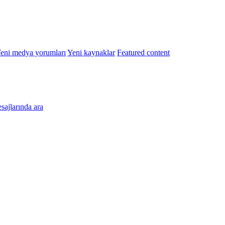
eni medya yorumları
Yeni kaynaklar
Featured content
esajlarında ara