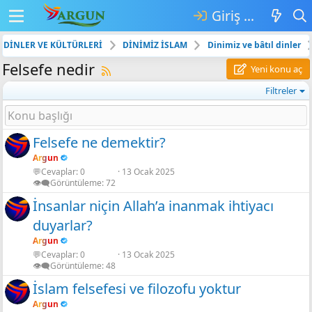
Giriş yap
DİNLER VE KÜLTÜRLERİ
DİNİMİZ İSLAM
Dinimiz ve bâtıl dinler
Felsefe nedir
Yeni konu aç
Filtreler
Felsefe ne demektir?
Argun
💬Cevaplar
0
13 Ocak 2025
👁️‍🗨️Görüntüleme
72
İnsanlar niçin Allah’a inanmak ihtiyacı
duyarlar?
Argun
💬Cevaplar
0
13 Ocak 2025
👁️‍🗨️Görüntüleme
48
İslam felsefesi ve filozofu yoktur
Argun