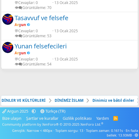
💬Cevaplar
0
13 Ocak 2025
👁️‍🗨️Görüntüleme
70
Tasavvuf ve felsefe
Argun
💬Cevaplar
0
13 Ocak 2025
👁️‍🗨️Görüntüleme
53
Yunan felsefecileri
Argun
💬Cevaplar
0
13 Ocak 2025
👁️‍🗨️Görüntüleme
54
DİNLER VE KÜLTÜRLERİ
DİNİMİZ İSLAM
Dinimiz ve bâtıl dinler
Argun 2025
Türkçe (TR)
Bize ulaşın
Şartlar ve kurallar
Gizlilik politikası
Yardım
R
S
®
Community platform by XenForo® © 2010-2025 XenForo Ltd.
S
Genişlik
Toplam sorgu
13
Toplam zaman
0.1611s
En fazla
bellek
13.93MB