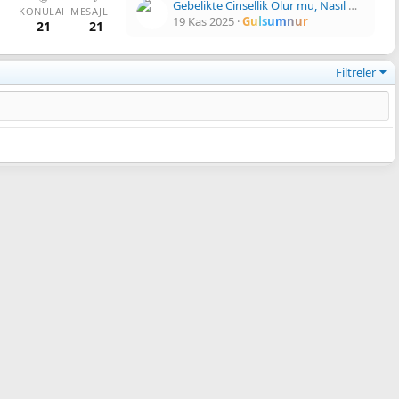
Gebelikte Cinsellik Olur mu, Nasıl Olmalı?
KONULAR
MESAJLAR
19 Kas 2025
Gulsumnur
21
21
Filtreler