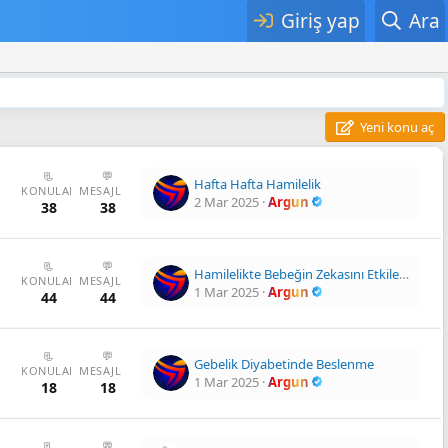
Giriş yap
Ara
Yeni konu aç
📃
💬
Hafta Hafta Hamilelik
KONULAR
MESAJLAR
2 Mar 2025
Argun
38
38
📃
💬
Hamilelikte Bebeğin Zekasını Etkileyen Faktörler Neler?
KONULAR
MESAJLAR
1 Mar 2025
Argun
44
44
📃
💬
Gebelik Diyabetinde Beslenme
KONULAR
MESAJLAR
1 Mar 2025
Argun
18
18
📃
💬