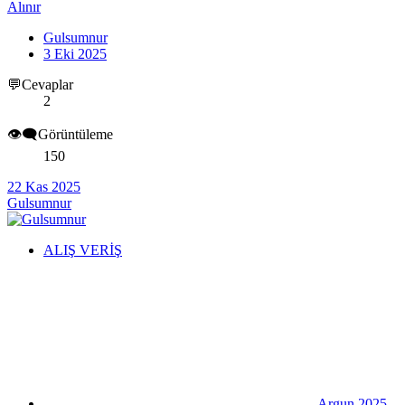
Alınır
Gulsumnur
3 Eki 2025
💬Cevaplar
2
👁️‍🗨️Görüntüleme
150
22 Kas 2025
Gulsumnur
ALIŞ VERİŞ
Argun 2025