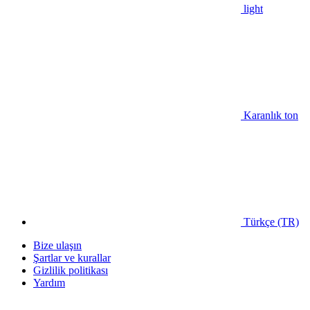
light
Karanlık ton
Türkçe (TR)
Bize ulaşın
Şartlar ve kurallar
Gizlilik politikası
Yardım