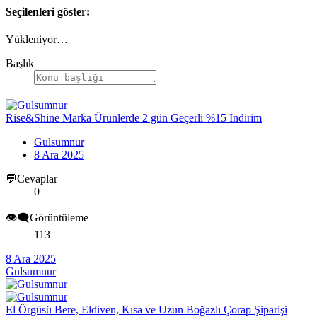
Seçilenleri göster:
Yükleniyor…
Başlık
Rise&Shine Marka Ürünlerde 2 gün Geçerli %15 İndirim
Gulsumnur
8 Ara 2025
💬Cevaplar
0
👁️‍🗨️Görüntüleme
113
8 Ara 2025
Gulsumnur
El Örgüsü Bere, Eldiven, Kısa ve Uzun Boğazlı Çorap Şiparişi