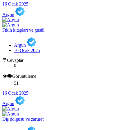
16 Ocak 2025
Argun
Fıkıh kitapları ve gusül
Argun
16 Ocak 2025
💬Cevaplar
0
👁️‍🗨️Görüntüleme
51
16 Ocak 2025
Argun
Diş dolgusu ve zaruret