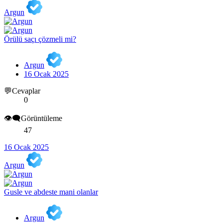
Argun
Örülü saçı çözmeli mi?
Argun
16 Ocak 2025
💬Cevaplar
0
👁️‍🗨️Görüntüleme
47
16 Ocak 2025
Argun
Gusle ve abdeste mani olanlar
Argun