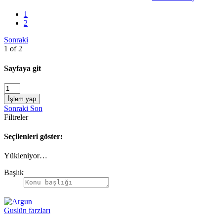
1
2
Sonraki
1 of 2
Sayfaya git
İşlem yap
Sonraki
Son
Filtreler
Seçilenleri göster:
Yükleniyor…
Başlık
Guslün farzları