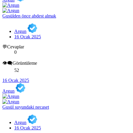
Gusülden önce abdest almak
Argun
16 Ocak 2025
💬Cevaplar
0
👁️‍🗨️Görüntüleme
52
16 Ocak 2025
Argun
Gusül suyundaki necaset
Argun
16 Ocak 2025