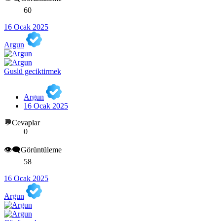
60
16 Ocak 2025
Argun
Guslü geciktirmek
Argun
16 Ocak 2025
💬Cevaplar
0
👁️‍🗨️Görüntüleme
58
16 Ocak 2025
Argun