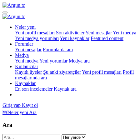
Neler yeni
Yeni profil mesajları
Son aktiviteler
Yeni mesajlar
Yeni medya
Yeni medya yorumları
Yeni kaynaklar
Featured content
Forumlar
Yeni mesajlar
Forumlarda ara
Medya
Yeni medya
Yeni yorumlar
Medya ara
Kullanıcılar
Kayıtlı üyeler
Şu anki ziyaretçiler
Yeni profil mesajları
Profil
mesajlarında ara
Kaynaklar
En son incelemeler
Kaynak ara
Giriş yap
Kayıt ol
🆕Neler yeni
Ara
Ara