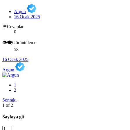
Argun
16 Ocak 2025
💬Cevaplar
0
👁️‍🗨️Görüntüleme
58
16 Ocak 2025
Argun
1
2
Sonraki
1 of 2
Sayfaya git