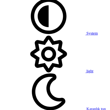
System
light
Karanlık ton