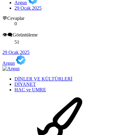
Argun
29 Ocak 2025
💬Cevaplar
0
👁️‍🗨️Görüntüleme
51
29 Ocak 2025
Argun
DİNLER VE KÜLTÜRLERİ
DİYANET
HAC ve UMRE