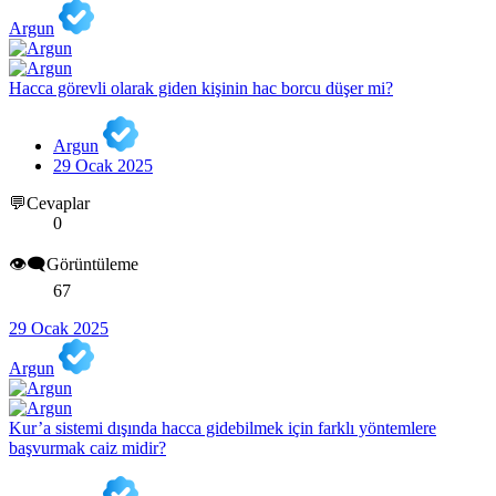
Argun
Hacca görevli olarak giden kişinin hac borcu düşer mi?
Argun
29 Ocak 2025
💬Cevaplar
0
👁️‍🗨️Görüntüleme
67
29 Ocak 2025
Argun
Kur’a sistemi dışında hacca gidebilmek için farklı yöntemlere
başvurmak caiz midir?