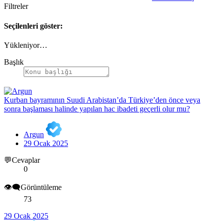
Filtreler
Seçilenleri göster:
Yükleniyor…
Başlık
Kurban bayramının Suudi Arabistan’da Türkiye’den önce veya
sonra başlaması halinde yapılan hac ibadeti geçerli olur mu?
Argun
29 Ocak 2025
💬Cevaplar
0
👁️‍🗨️Görüntüleme
73
29 Ocak 2025