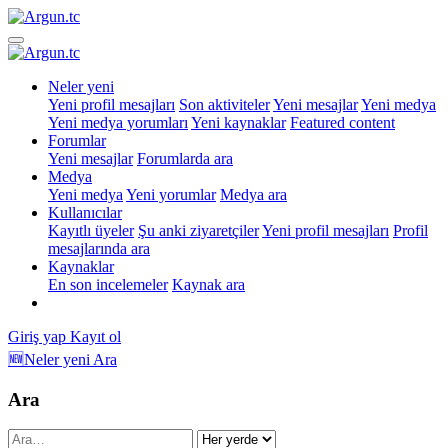
Neler yeni
Yeni profil mesajları
Son aktiviteler
Yeni mesajlar
Yeni medya
Yeni medya yorumları
Yeni kaynaklar
Featured content
Forumlar
Yeni mesajlar
Forumlarda ara
Medya
Yeni medya
Yeni yorumlar
Medya ara
Kullanıcılar
Kayıtlı üyeler
Şu anki ziyaretçiler
Yeni profil mesajları
Profil
mesajlarında ara
Kaynaklar
En son incelemeler
Kaynak ara
Giriş yap
Kayıt ol
🆕Neler yeni
Ara
Ara