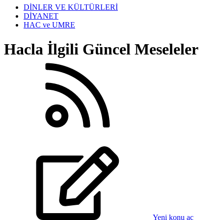
DİNLER VE KÜLTÜRLERİ
DİYANET
HAC ve UMRE
Hacla İlgili Güncel Meseleler
Yeni konu aç