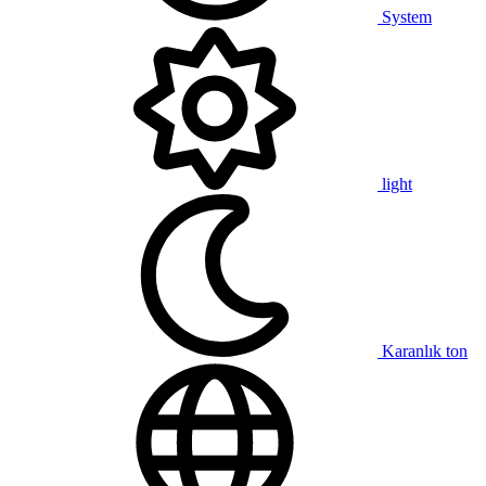
System
light
Karanlık ton