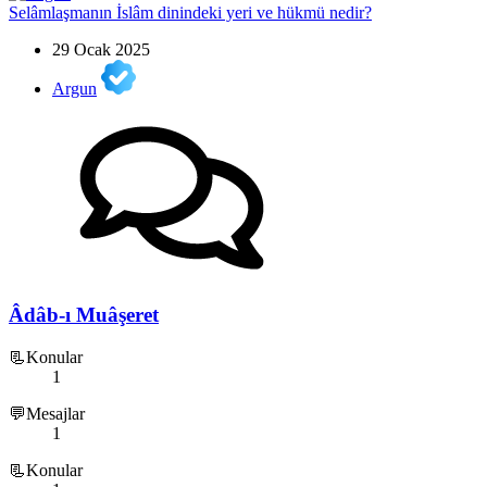
Selâmlaşmanın İslâm dinindeki yeri ve hükmü nedir?
29 Ocak 2025
Argun
Âdâb-ı Muâşeret
📃Konular
1
💬Mesajlar
1
📃Konular