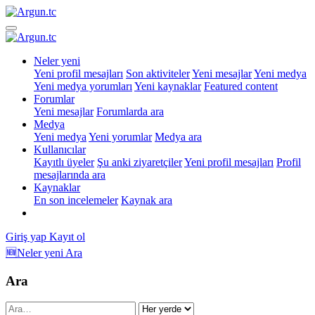
Neler yeni
Yeni profil mesajları
Son aktiviteler
Yeni mesajlar
Yeni medya
Yeni medya yorumları
Yeni kaynaklar
Featured content
Forumlar
Yeni mesajlar
Forumlarda ara
Medya
Yeni medya
Yeni yorumlar
Medya ara
Kullanıcılar
Kayıtlı üyeler
Şu anki ziyaretçiler
Yeni profil mesajları
Profil
mesajlarında ara
Kaynaklar
En son incelemeler
Kaynak ara
Giriş yap
Kayıt ol
🆕Neler yeni
Ara
Ara