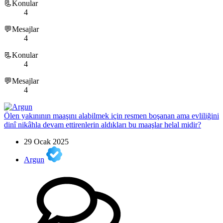
📃Konular
4
💬Mesajlar
4
📃Konular
4
💬Mesajlar
4
Ölen yakınının maaşını alabilmek için resmen boşanan ama evliliğini
dinî nikâhla devam ettirenlerin aldıkları bu maaşlar helal midir?
29 Ocak 2025
Argun