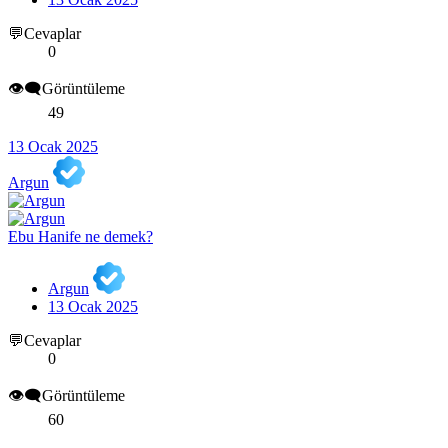
💬Cevaplar
0
👁️‍🗨️Görüntüleme
49
13 Ocak 2025
Argun
Ebu Hanife ne demek?
Argun
13 Ocak 2025
💬Cevaplar
0
👁️‍🗨️Görüntüleme
60