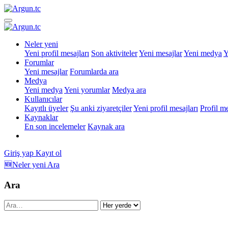
Neler yeni
Yeni profil mesajları
Son aktiviteler
Yeni mesajlar
Yeni medya
Y
Forumlar
Yeni mesajlar
Forumlarda ara
Medya
Yeni medya
Yeni yorumlar
Medya ara
Kullanıcılar
Kayıtlı üyeler
Şu anki ziyaretçiler
Yeni profil mesajları
Profil m
Kaynaklar
En son incelemeler
Kaynak ara
Giriş yap
Kayıt ol
🆕Neler yeni
Ara
Ara