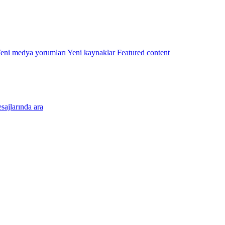
eni medya yorumları
Yeni kaynaklar
Featured content
esajlarında ara