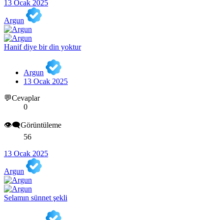
13 Ocak 2025
Argun
Hanif diye bir din yoktur
Argun
13 Ocak 2025
💬Cevaplar
0
👁️‍🗨️Görüntüleme
56
13 Ocak 2025
Argun
Selamın sünnet şekli