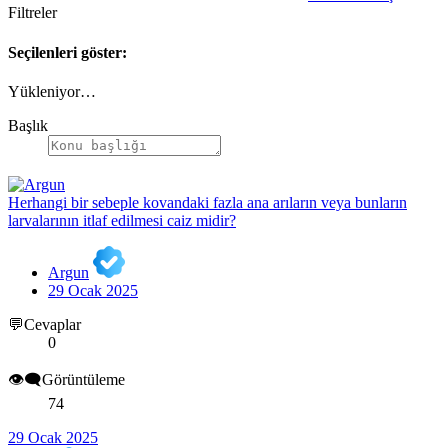
Filtreler
Seçilenleri göster:
Yükleniyor…
Başlık
Herhangi bir sebeple kovandaki fazla ana arıların veya bunların
larvalarının itlaf edilmesi caiz midir?
Argun
29 Ocak 2025
💬Cevaplar
0
👁️‍🗨️Görüntüleme
74
29 Ocak 2025