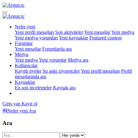
Neler yeni
Yeni profil mesajları
Son aktiviteler
Yeni mesajlar
Yeni medya
Yeni medya yorumları
Yeni kaynaklar
Featured content
Forumlar
Yeni mesajlar
Forumlarda ara
Medya
Yeni medya
Yeni yorumlar
Medya ara
Kullanıcılar
Kayıtlı üyeler
Şu anki ziyaretçiler
Yeni profil mesajları
Profil
mesajlarında ara
Kaynaklar
En son incelemeler
Kaynak ara
Giriş yap
Kayıt ol
🆕Neler yeni
Ara
Ara