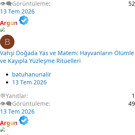
👁️‍🗨️Görüntüleme
52
13 Tem 2026
Argun
B
Vahşi Doğada Yas ve Matem: Hayvanların Ölümle
ve Kayıpla Yüzleşme Ritüelleri
batuhanunalir
13 Tem 2026
💬Yanıtlar
1
👁️‍🗨️Görüntüleme
49
13 Tem 2026
Argun