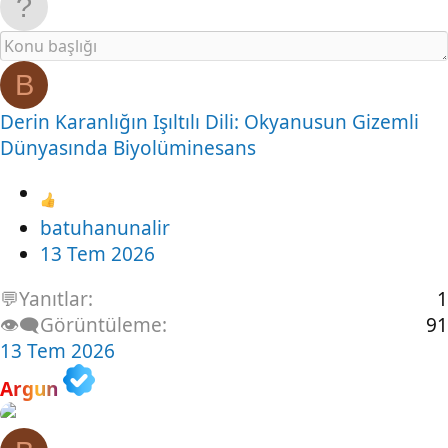
B
Derin Karanlığın Işıltılı Dili: Okyanusun Gizemli
Dünyasında Biyolüminesans
batuhanunalir
13 Tem 2026
💬Yanıtlar
1
👁️‍🗨️Görüntüleme
91
13 Tem 2026
Argun