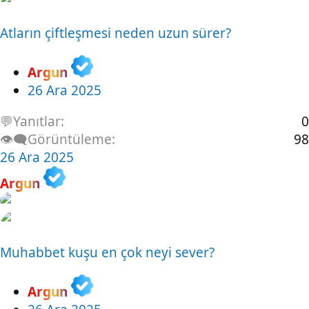
Atların çiftleşmesi neden uzun sürer?
Argun
26 Ara 2025
💬Yanıtlar
0
👁️‍🗨️Görüntüleme
98
26 Ara 2025
Argun
Muhabbet kuşu en çok neyi sever?
Argun