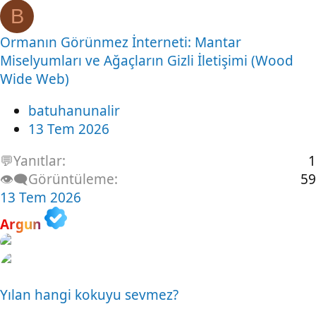
B
Ormanın Görünmez İnterneti: Mantar
Miselyumları ve Ağaçların Gizli İletişimi (Wood
Wide Web)
batuhanunalir
13 Tem 2026
💬Yanıtlar
1
👁️‍🗨️Görüntüleme
59
13 Tem 2026
Argun
Yılan hangi kokuyu sevmez?