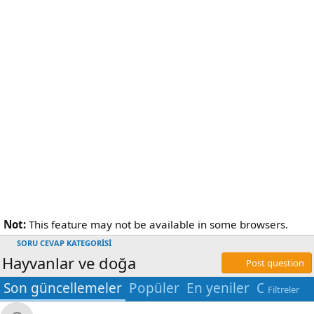
Not:
This feature may not be available in some browsers.
SORU CEVAP KATEGORİSİ
Hayvanlar ve doğa
Post question
Son güncellemeler
Popüler
En yeniler
Cevapla
Filtreler