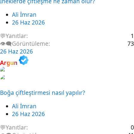
İneklerde çiftleşme ne zaman olur?
Ali İmran
26 Haz 2026
💬Yanıtlar
1
👁️‍🗨️Görüntüleme
73
26 Haz 2026
Argun
Boğa çiftleştirmesi nasıl yapılır?
Ali İmran
26 Haz 2026
💬Yanıtlar
0