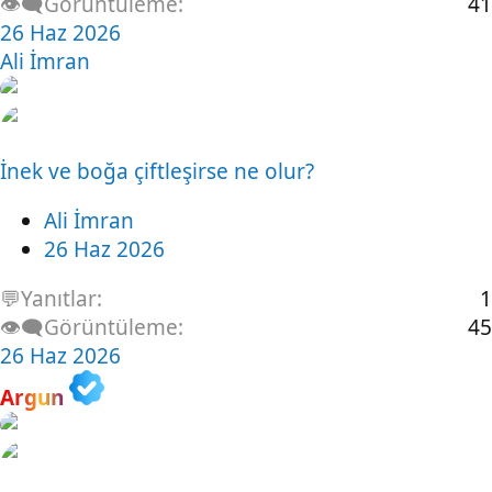
👁️‍🗨️Görüntüleme
41
26 Haz 2026
Ali İmran
İnek ve boğa çiftleşirse ne olur?
Ali İmran
26 Haz 2026
💬Yanıtlar
1
👁️‍🗨️Görüntüleme
45
26 Haz 2026
Argun