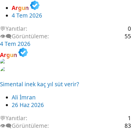
Argun
4 Tem 2026
💬Yanıtlar
0
👁️‍🗨️Görüntüleme
55
4 Tem 2026
Argun
Simental inek kaç yıl süt verir?
Ali İmran
26 Haz 2026
💬Yanıtlar
1
👁️‍🗨️Görüntüleme
83