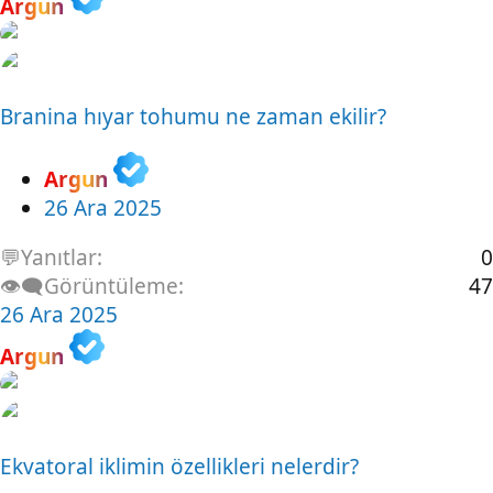
Argun
Branina hıyar tohumu ne zaman ekilir?
Argun
26 Ara 2025
💬Yanıtlar
0
👁️‍🗨️Görüntüleme
47
26 Ara 2025
Argun
Ekvatoral iklimin özellikleri nelerdir?