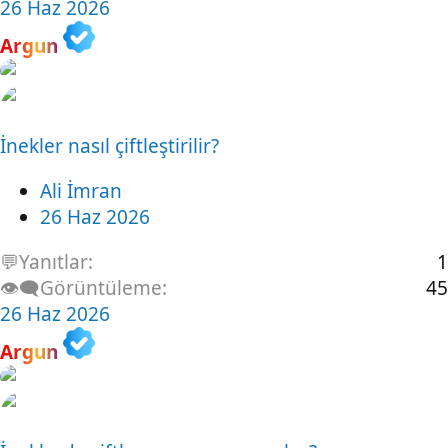
26 Haz 2026
Argun
İnekler nasıl çiftleştirilir?
Ali İmran
26 Haz 2026
💬Yanıtlar
1
👁️‍🗨️Görüntüleme
45
26 Haz 2026
Argun