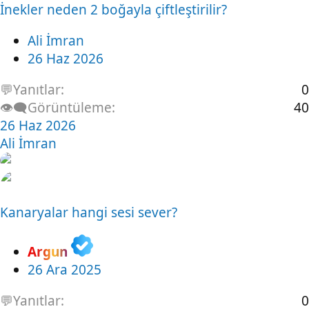
İnekler neden 2 boğayla çiftleştirilir?
Ali İmran
26 Haz 2026
💬Yanıtlar
0
👁️‍🗨️Görüntüleme
40
26 Haz 2026
Ali İmran
Kanaryalar hangi sesi sever?
Argun
26 Ara 2025
💬Yanıtlar
0