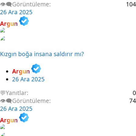
👁️‍🗨️Görüntüleme
104
26 Ara 2025
Argun
Kızgın boğa insana saldırır mı?
Argun
26 Ara 2025
💬Yanıtlar
0
👁️‍🗨️Görüntüleme
74
26 Ara 2025
Argun