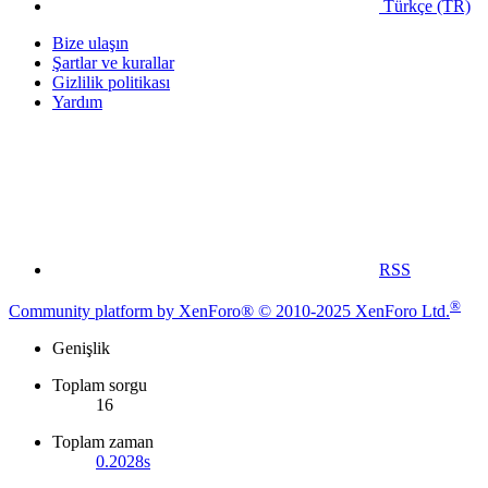
Türkçe (TR)
Bize ulaşın
Şartlar ve kurallar
Gizlilik politikası
Yardım
RSS
®
Community platform by XenForo® © 2010-2025 XenForo Ltd.
Genişlik
Toplam sorgu
16
Toplam zaman
0.2028s