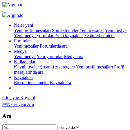
Neler yeni
Yeni profil mesajları
Son aktiviteler
Yeni mesajlar
Yeni medya
Yeni medya yorumları
Yeni kaynaklar
Featured content
Forumlar
Yeni mesajlar
Forumlarda ara
Medya
Yeni medya
Yeni yorumlar
Medya ara
Kullanıcılar
Kayıtlı üyeler
Şu anki ziyaretçiler
Yeni profil mesajları
Profil
mesajlarında ara
Kaynaklar
En son incelemeler
Kaynak ara
Giriş yap
Kayıt ol
🆕Neler yeni
Ara
Ara