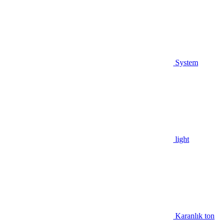
System
light
Karanlık ton