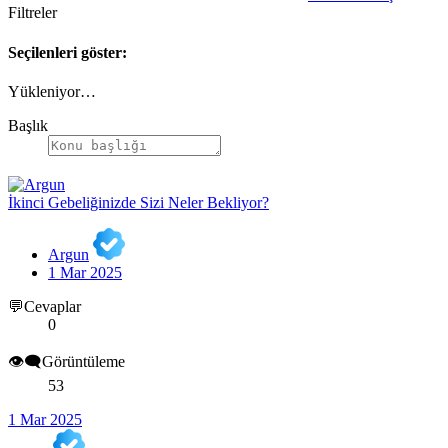
Filtreler
Seçilenleri göster:
Yükleniyor…
Başlık
İkinci Gebeliğinizde Sizi Neler Bekliyor?
Argun
1 Mar 2025
💬Cevaplar
0
👁️‍🗨️Görüntüleme
53
1 Mar 2025