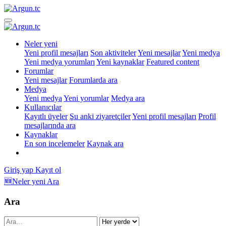
Neler yeni
Yeni profil mesajları
Son aktiviteler
Yeni mesajlar
Yeni medya
Yeni medya yorumları
Yeni kaynaklar
Featured content
Forumlar
Yeni mesajlar
Forumlarda ara
Medya
Yeni medya
Yeni yorumlar
Medya ara
Kullanıcılar
Kayıtlı üyeler
Şu anki ziyaretçiler
Yeni profil mesajları
Profil
mesajlarında ara
Kaynaklar
En son incelemeler
Kaynak ara
Giriş yap
Kayıt ol
🆕Neler yeni
Ara
Ara