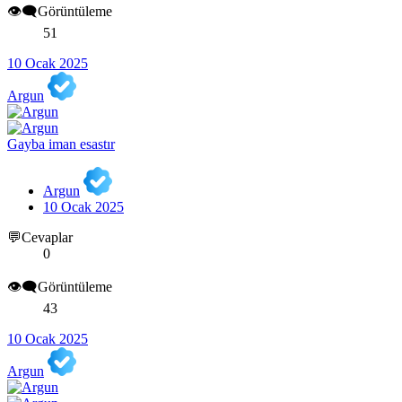
👁️‍🗨️Görüntüleme
51
10 Ocak 2025
Argun
Gayba iman esastır
Argun
10 Ocak 2025
💬Cevaplar
0
👁️‍🗨️Görüntüleme
43
10 Ocak 2025
Argun