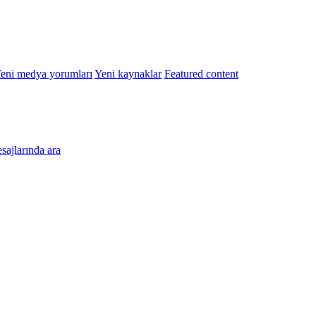
eni medya yorumları
Yeni kaynaklar
Featured content
esajlarında ara