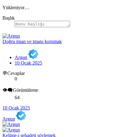
Yükleniyor…
Başlık
Doğru iman ve imanı korumak
Argun
10 Ocak 2025
💬Cevaplar
0
👁️‍🗨️Görüntüleme
64
10 Ocak 2025
Argun
Kelime-i şehadeti söylemek