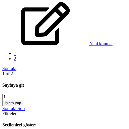
Yeni konu aç
1
2
Sonraki
1 of 2
Sayfaya git
İşlem yap
Sonraki
Son
Filtreler
Seçilenleri göster: