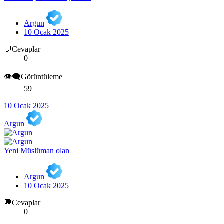
Argun
10 Ocak 2025
💬Cevaplar
0
👁️‍🗨️Görüntüleme
59
10 Ocak 2025
Argun
Yeni Müslüman olan
Argun
10 Ocak 2025
💬Cevaplar
0