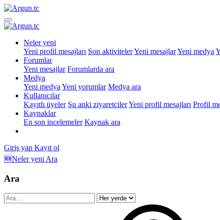
Neler yeni
Yeni profil mesajları
Son aktiviteler
Yeni mesajlar
Yeni medya
Y
Forumlar
Yeni mesajlar
Forumlarda ara
Medya
Yeni medya
Yeni yorumlar
Medya ara
Kullanıcılar
Kayıtlı üyeler
Şu anki ziyaretçiler
Yeni profil mesajları
Profil m
Kaynaklar
En son incelemeler
Kaynak ara
Giriş yap
Kayıt ol
🆕Neler yeni
Ara
Ara