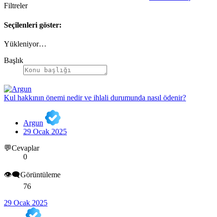
Filtreler
Seçilenleri göster:
Yükleniyor…
Başlık
Kul hakkının önemi nedir ve ihlali durumunda nasıl ödenir?
Argun
29 Ocak 2025
💬Cevaplar
0
👁️‍🗨️Görüntüleme
76
29 Ocak 2025