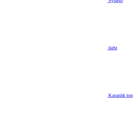
System
light
Karanlık ton