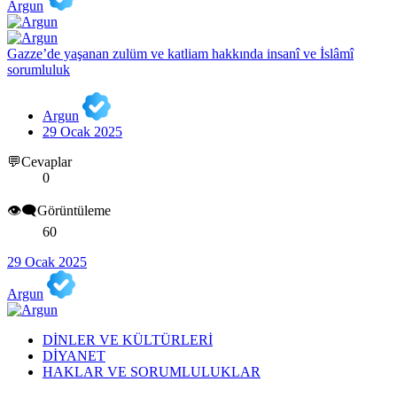
Argun
Gazze’de yaşanan zulüm ve katliam hakkında insanî ve İslâmî
sorumluluk
Argun
29 Ocak 2025
💬Cevaplar
0
👁️‍🗨️Görüntüleme
60
29 Ocak 2025
Argun
DİNLER VE KÜLTÜRLERİ
DİYANET
HAKLAR VE SORUMLULUKLAR