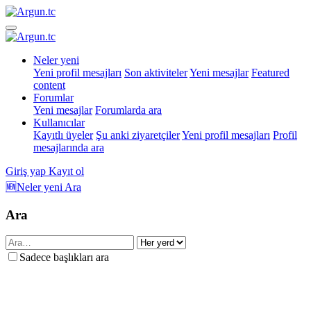
Neler yeni
Yeni profil mesajları
Son aktiviteler
Yeni mesajlar
Featured
content
Forumlar
Yeni mesajlar
Forumlarda ara
Kullanıcılar
Kayıtlı üyeler
Şu anki ziyaretçiler
Yeni profil mesajları
Profil
mesajlarında ara
Giriş yap
Kayıt ol
🆕Neler yeni
Ara
Ara
Sadece başlıkları ara