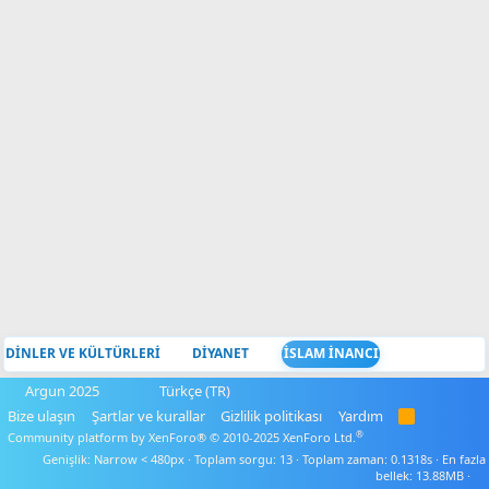
DİNLER VE KÜLTÜRLERİ
DİYANET
İSLAM İNANCI
Argun 2025
Türkçe (TR)
Bize ulaşın
Şartlar ve kurallar
Gizlilik politikası
Yardım
R
S
®
Community platform by XenForo® © 2010-2025 XenForo Ltd.
S
Genişlik
Toplam sorgu
13
Toplam zaman
0.1318s
En fazla
bellek
13.88MB