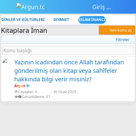
Giriş yap
DİNLER VE KÜLTÜRLERİ
DİYANET
İSLAM İNANCI
Kitaplara İman
Yeni konu aç
Filtreler
Yazının icadından önce Allah tarafından
gönderilmiş olan kitap veya sahîfeler
hakkında bilgi verir misiniz?
Argun
💬Cevaplar
0
30 Ocak 2025
👁️‍🗨️Görüntüleme
67