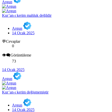
Argun
Kur’an-ı kerim mahluk değildir
Argun
14 Ocak 2025
💬Cevaplar
0
👁️‍🗨️Görüntüleme
73
14 Ocak 2025
Argun
Kur’an-ı kerim değişmemiştir
Argun
14 Ocak 2025