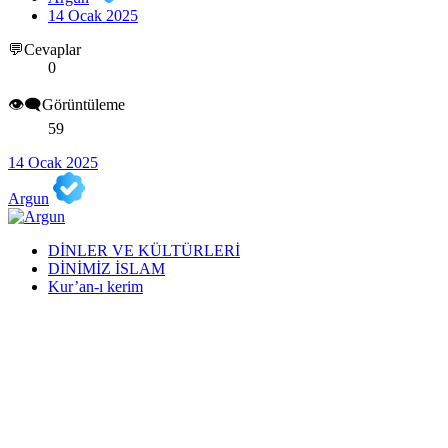
14 Ocak 2025
💬Cevaplar
0
👁️‍🗨️Görüntüleme
59
14 Ocak 2025
Argun
DİNLER VE KÜLTÜRLERİ
DİNİMİZ İSLAM
Kur’an-ı kerim