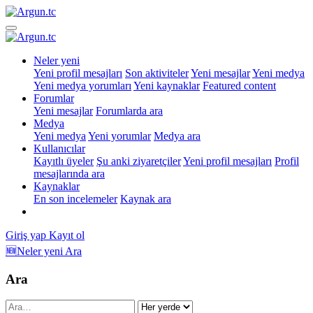
Neler yeni
Yeni profil mesajları
Son aktiviteler
Yeni mesajlar
Yeni medya
Yeni medya yorumları
Yeni kaynaklar
Featured content
Forumlar
Yeni mesajlar
Forumlarda ara
Medya
Yeni medya
Yeni yorumlar
Medya ara
Kullanıcılar
Kayıtlı üyeler
Şu anki ziyaretçiler
Yeni profil mesajları
Profil
mesajlarında ara
Kaynaklar
En son incelemeler
Kaynak ara
Giriş yap
Kayıt ol
🆕Neler yeni
Ara
Ara