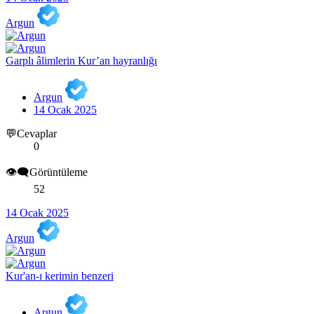
Argun
Garplı âlimlerin Kur’an hayranlığı
Argun
14 Ocak 2025
💬Cevaplar
0
👁️‍🗨️Görüntüleme
52
14 Ocak 2025
Argun
Kur'an-ı kerimin benzeri
Argun