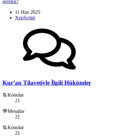
gerekir?
11 Haz 2025
XenScript
Kur’an Tilavetiyle İlgili Hükümler
📃Konular
21
💬Mesajlar
21
📃Konular
21