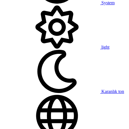
System
light
Karanlık ton