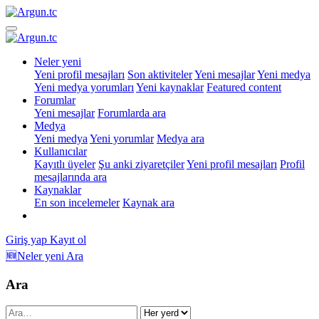
Neler yeni
Yeni profil mesajları
Son aktiviteler
Yeni mesajlar
Yeni medya
Yeni medya yorumları
Yeni kaynaklar
Featured content
Forumlar
Yeni mesajlar
Forumlarda ara
Medya
Yeni medya
Yeni yorumlar
Medya ara
Kullanıcılar
Kayıtlı üyeler
Şu anki ziyaretçiler
Yeni profil mesajları
Profil
mesajlarında ara
Kaynaklar
En son incelemeler
Kaynak ara
Giriş yap
Kayıt ol
🆕Neler yeni
Ara
Ara