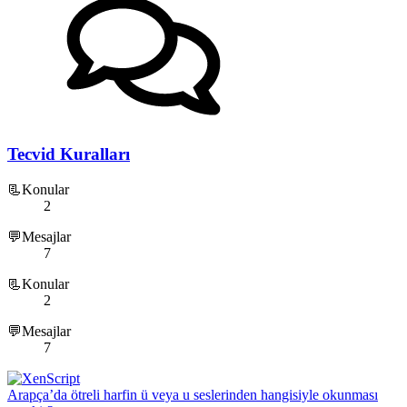
Tecvid Kuralları
📃Konular
2
💬Mesajlar
7
📃Konular
2
💬Mesajlar
7
Arapça’da ötreli harfin ü veya u seslerinden hangisiyle okunması