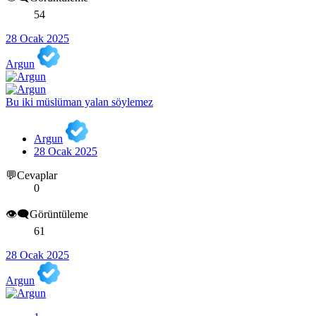
54
28 Ocak 2025
Argun
Bu iki müslüman yalan söylemez
Argun
28 Ocak 2025
💬Cevaplar
0
👁️‍🗨️Görüntüleme
61
28 Ocak 2025
Argun