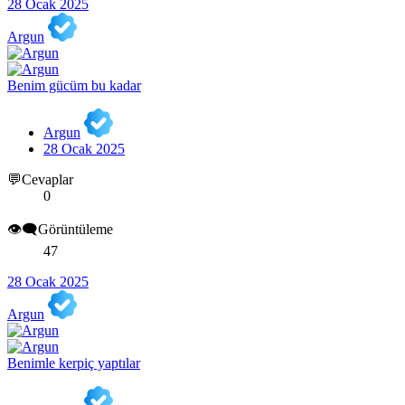
28 Ocak 2025
Argun
Benim gücüm bu kadar
Argun
28 Ocak 2025
💬Cevaplar
0
👁️‍🗨️Görüntüleme
47
28 Ocak 2025
Argun
Benimle kerpiç yaptılar