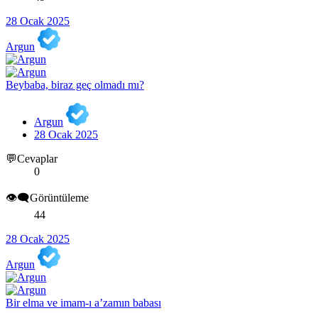
28 Ocak 2025
Argun
Beybaba, biraz geç olmadı mı?
Argun
28 Ocak 2025
💬Cevaplar
0
👁️‍🗨️Görüntüleme
44
28 Ocak 2025
Argun
Bir elma ve imam-ı a’zamın babası