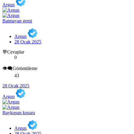
Argun
Batmayan gemi
Argun
28 Ocak 2025
💬Cevaplar
0
👁️‍🗨️Görüntüleme
43
28 Ocak 2025
Argun
Baykuşun kıssası
Argun
28 Ocak 2025