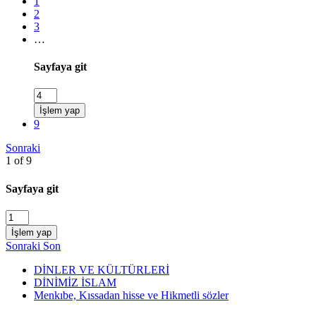
1
2
3
…
Sayfaya git
İşlem yap
9
Sonraki
1 of 9
Sayfaya git
İşlem yap
Sonraki
Son
DİNLER VE KÜLTÜRLERİ
DİNİMİZ İSLAM
Menkıbe, Kıssadan hisse ve Hikmetli sözler