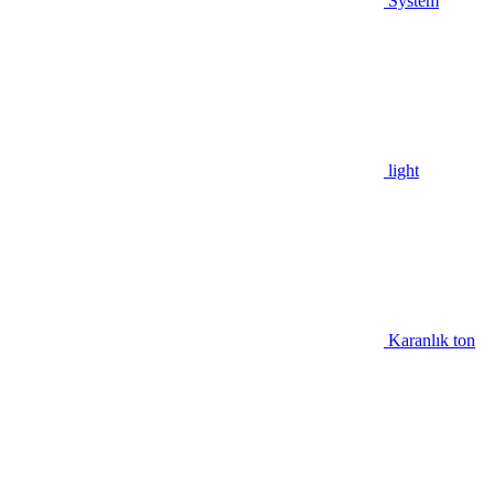
System
light
Karanlık ton