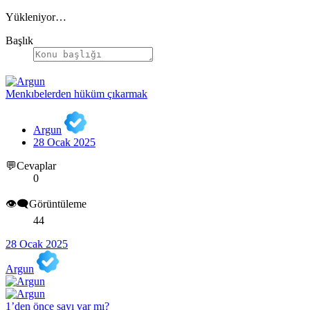
Yükleniyor…
Başlık
Menkıbelerden hüküm çıkarmak
Argun
28 Ocak 2025
💬Cevaplar
0
👁️‍🗨️Görüntüleme
44
28 Ocak 2025
Argun
1’den önce sayı var mı?