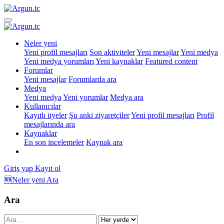
Neler yeni
Yeni profil mesajları
Son aktiviteler
Yeni mesajlar
Yeni medya
Yeni medya yorumları
Yeni kaynaklar
Featured content
Forumlar
Yeni mesajlar
Forumlarda ara
Medya
Yeni medya
Yeni yorumlar
Medya ara
Kullanıcılar
Kayıtlı üyeler
Şu anki ziyaretçiler
Yeni profil mesajları
Profil
mesajlarında ara
Kaynaklar
En son incelemeler
Kaynak ara
Giriş yap
Kayıt ol
🆕Neler yeni
Ara
Ara