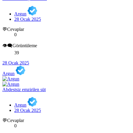
Argun
28 Ocak 2025
💬Cevaplar
0
👁️‍🗨️Görüntüleme
39
28 Ocak 2025
Argun
Abdestsiz emzirilen süt
Argun
28 Ocak 2025
💬Cevaplar
0