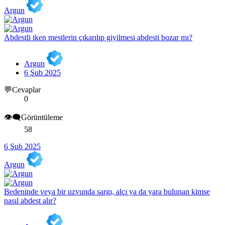
Argun
Abdestli iken mestlerin çıkarılıp giyilmesi abdesti bozar mı?
Argun
6 Şub 2025
💬Cevaplar
0
👁️‍🗨️Görüntüleme
58
6 Şub 2025
Argun
Bedeninde veya bir uzvunda sargı, alçı ya da yara bulunan kimse
nasıl abdest alır?