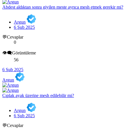
Abdest aldıktan sonra giyilen meste ayrıca mesh etmek gerekir mi?
Argun
6 Şub 2025
💬Cevaplar
0
👁️‍🗨️Görüntüleme
56
6 Şub 2025
Argun
Çıplak ayak üzerine mesh edilebilir mi?
Argun
6 Şub 2025
💬Cevaplar