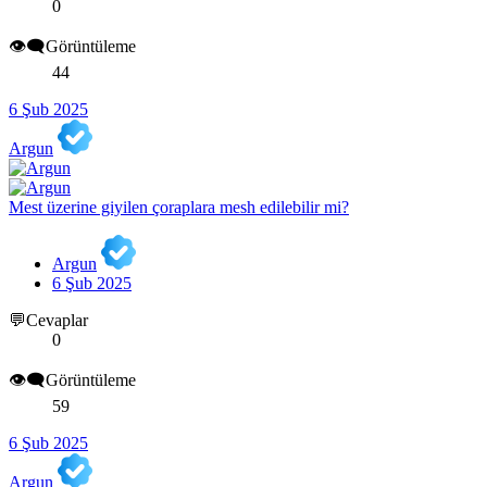
0
👁️‍🗨️Görüntüleme
44
6 Şub 2025
Argun
Mest üzerine giyilen çoraplara mesh edilebilir mi?
Argun
6 Şub 2025
💬Cevaplar
0
👁️‍🗨️Görüntüleme
59
6 Şub 2025
Argun