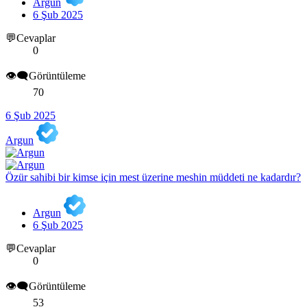
Argun
6 Şub 2025
💬Cevaplar
0
👁️‍🗨️Görüntüleme
70
6 Şub 2025
Argun
Özür sahibi bir kimse için mest üzerine meshin müddeti ne kadardır?
Argun
6 Şub 2025
💬Cevaplar
0
👁️‍🗨️Görüntüleme
53