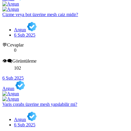
Çizme veya bot üzerine mesh caiz midir?
Argun
6 Şub 2025
💬Cevaplar
0
👁️‍🗨️Görüntüleme
102
6 Şub 2025
Argun
Varis çorabı üzerine mesh yapılabilir mi?
Argun
6 Şub 2025