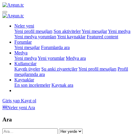
Neler yeni
Yeni profil mesajları
Son aktiviteler
Yeni mesajlar
Yeni medya
Yeni medya yorumları
Yeni kaynaklar
Featured content
Forumlar
Yeni mesajlar
Forumlarda ara
Medya
Yeni medya
Yeni yorumlar
Medya ara
Kullanıcılar
Kayıtlı üyeler
Şu anki ziyaretçiler
Yeni profil mesajları
Profil
mesajlarında ara
Kaynaklar
En son incelemeler
Kaynak ara
Giriş yap
Kayıt ol
🆕Neler yeni
Ara
Ara