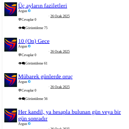
Üç ayların faziletleri
Argun
26 Ocak 2025
💬Cevaplar
0
👁️‍🗨️Görüntüleme
75
10 (On) Gece
Argun
26 Ocak 2025
💬Cevaplar
0
👁️‍🗨️Görüntüleme
61
Mübarek günlerde oruç
Argun
26 Ocak 2025
💬Cevaplar
0
👁️‍🗨️Görüntüleme
56
Her kandil, ya hesapla bulunan gün veya bir
gün sonradır
Argun