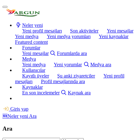
Neler yeni
Yeni profil mesajları
Son aktiviteler
Yeni mesajlar
Yeni medya
Yeni medya yorumları
Yeni kaynaklar
Featured content
Forumlar
Yeni mesajlar
Forumlarda ara
Medya
Yeni medya
Yeni yorumlar
Medya ara
Kullanıcılar
Kayıtlı üyeler
Şu anki ziyaretçiler
Yeni profil
mesajları
Profil mesajlarında ara
Kaynaklar
En son incelemeler
Kaynak ara
Giriş yap
🆕Neler yeni
Ara
Ara