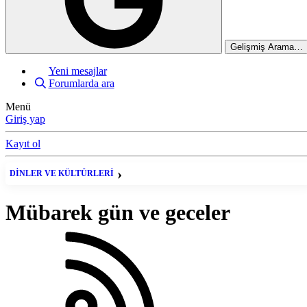
Gelişmiş Arama…
Yeni mesajlar
Forumlarda ara
Menü
Giriş yap
Kayıt ol
DİNLER VE KÜLTÜRLERİ
DİNİMİZ İSLAM
Mübarek gün ve geceler