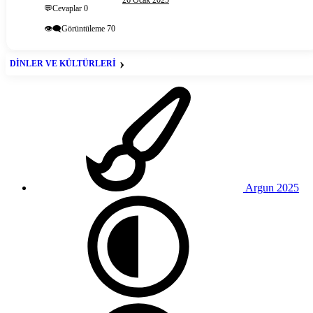
26 Ocak 2025
💬Cevaplar
0
👁️‍🗨️Görüntüleme
70
DİNLER VE KÜLTÜRLERİ
DİNİMİZ İSLAM
Argun 2025