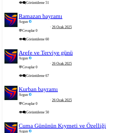
👁️‍🗨️Görüntüleme
51
Ramazan bayramı
Argun
26 Ocak 2025
💬Cevaplar
0
👁️‍🗨️Görüntüleme
60
Arefe ve Terviye günü
Argun
26 Ocak 2025
💬Cevaplar
0
👁️‍🗨️Görüntüleme
67
Kurban bayramı
Argun
26 Ocak 2025
💬Cevaplar
0
👁️‍🗨️Görüntüleme
50
Cuma Gününün Kıymeti ve Özelliği
Argun