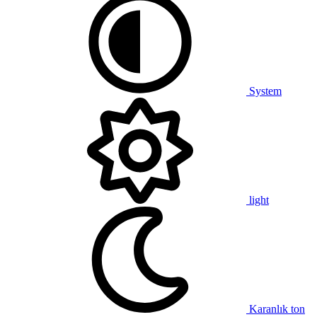
System
light
Karanlık ton