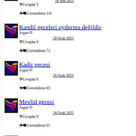
18 Tem 2025
💬Cevaplar
5
👁️‍🗨️Görüntüleme
141
Kandil geceleri uydurma değildir
Argun
26 Ocak 2025
💬Cevaplar
0
👁️‍🗨️Görüntüleme
72
Kadir gecesi
Argun
26 Ocak 2025
💬Cevaplar
0
👁️‍🗨️Görüntüleme
65
Mevlid gecesi
Argun
26 Ocak 2025
💬Cevaplar
0
👁️‍🗨️Görüntüleme
61