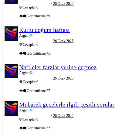
26 Ocak 2025
💬Cevaplar
0
👁️‍🗨️Görüntüleme
69
Kutlu doğum haftası
Argun
26 Ocak 2025
💬Cevaplar
0
👁️‍🗨️Görüntüleme
45
Nafileler farzlar yerine geçmez
Argun
26 Ocak 2025
💬Cevaplar
0
👁️‍🗨️Görüntüleme
57
Mübarek gecelerle ilgili çeşitli sorular
Argun
26 Ocak 2025
💬Cevaplar
0
👁️‍🗨️Görüntüleme
62