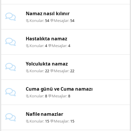
Namaz nasıl kılınır
📃Konular
54
💬Mesajlar
54
Hastalıkta namaz
📃Konular
4
💬Mesajlar
4
Yolculukta namaz
📃Konular
22
💬Mesajlar
22
Cuma günü ve Cuma namazı
📃Konular
8
💬Mesajlar
8
Nafile namazlar
📃Konular
15
💬Mesajlar
15