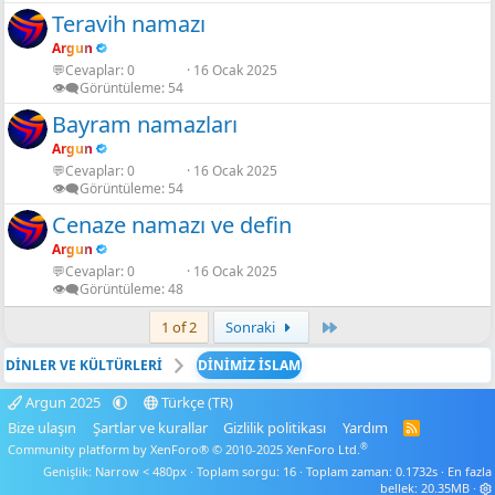
Teravih namazı
Argun
💬Cevaplar
0
16 Ocak 2025
👁️‍🗨️Görüntüleme
54
Bayram namazları
Argun
💬Cevaplar
0
16 Ocak 2025
👁️‍🗨️Görüntüleme
54
Cenaze namazı ve defin
Argun
💬Cevaplar
0
16 Ocak 2025
👁️‍🗨️Görüntüleme
48
Son
1 of 2
Sonraki
DİNLER VE KÜLTÜRLERİ
DİNİMİZ İSLAM
Argun 2025
Türkçe (TR)
Bize ulaşın
Şartlar ve kurallar
Gizlilik politikası
Yardım
R
S
®
Community platform by XenForo® © 2010-2025 XenForo Ltd.
S
Genişlik
Toplam sorgu
16
Toplam zaman
0.1732s
En fazla
bellek
20.35MB