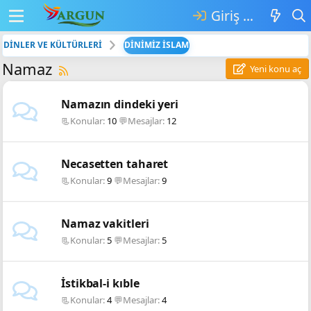
Giriş yap
DİNLER VE KÜLTÜRLERİ
DİNİMİZ İSLAM
Namaz
Yeni konu aç
Namazın dindeki yeri
📃Konular
10
💬Mesajlar
12
Necasetten taharet
📃Konular
9
💬Mesajlar
9
Namaz vakitleri
📃Konular
5
💬Mesajlar
5
İstikbal-i kıble
📃Konular
4
💬Mesajlar
4