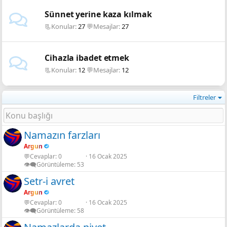
Sünnet yerine kaza kılmak
📃Konular
27
💬Mesajlar
27
Cihazla ibadet etmek
📃Konular
12
💬Mesajlar
12
Filtreler
Namazın farzları
Argun
💬Cevaplar
0
16 Ocak 2025
👁️‍🗨️Görüntüleme
53
Setr-i avret
Argun
💬Cevaplar
0
16 Ocak 2025
👁️‍🗨️Görüntüleme
58