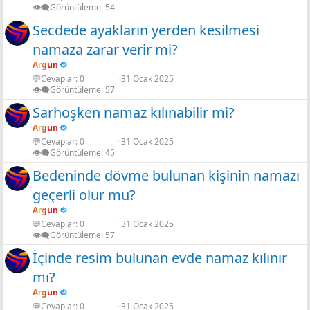
👁️‍🗨️Görüntüleme
54
Secdede ayakların yerden kesilmesi
namaza zarar verir mi?
Argun
💬Cevaplar
0
31 Ocak 2025
👁️‍🗨️Görüntüleme
57
Sarhoşken namaz kılınabilir mi?
Argun
💬Cevaplar
0
31 Ocak 2025
👁️‍🗨️Görüntüleme
45
Bedeninde dövme bulunan kişinin namazı
geçerli olur mu?
Argun
💬Cevaplar
0
31 Ocak 2025
👁️‍🗨️Görüntüleme
57
İçinde resim bulunan evde namaz kılınır
mı?
Argun
💬Cevaplar
0
31 Ocak 2025