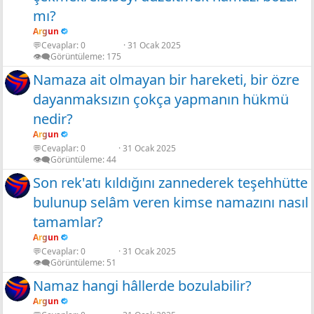
mı?
Argun
💬Cevaplar
0
31 Ocak 2025
👁️‍🗨️Görüntüleme
175
Namaza ait olmayan bir hareketi, bir özre
dayanmaksızın çokça yapmanın hükmü
nedir?
Argun
💬Cevaplar
0
31 Ocak 2025
👁️‍🗨️Görüntüleme
44
Son rek'atı kıldığını zannederek teşehhütte
bulunup selâm veren kimse namazını nasıl
tamamlar?
Argun
💬Cevaplar
0
31 Ocak 2025
👁️‍🗨️Görüntüleme
51
Namaz hangi hâllerde bozulabilir?
Argun