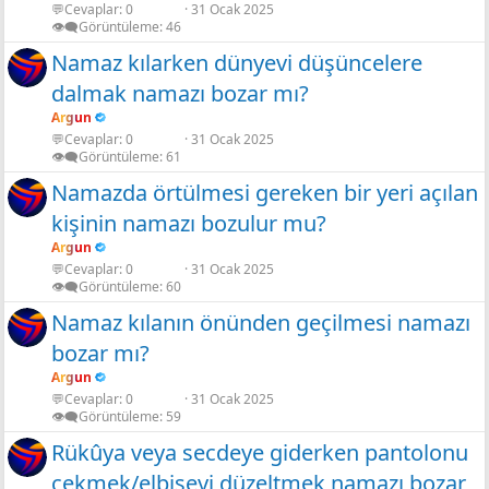
💬Cevaplar
0
31 Ocak 2025
👁️‍🗨️Görüntüleme
46
Namaz kılarken dünyevi düşüncelere
dalmak namazı bozar mı?
Argun
💬Cevaplar
0
31 Ocak 2025
👁️‍🗨️Görüntüleme
61
Namazda örtülmesi gereken bir yeri açılan
kişinin namazı bozulur mu?
Argun
💬Cevaplar
0
31 Ocak 2025
👁️‍🗨️Görüntüleme
60
Namaz kılanın önünden geçilmesi namazı
bozar mı?
Argun
💬Cevaplar
0
31 Ocak 2025
👁️‍🗨️Görüntüleme
59
Rükûya veya secdeye giderken pantolonu
çekmek/elbiseyi düzeltmek namazı bozar