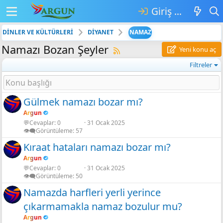
Giriş yap
DİNLER VE KÜLTÜRLERİ
DİYANET
NAMAZ
Namazı Bozan Şeyler
Yeni konu aç
Filtreler
Gülmek namazı bozar mı?
Argun
💬Cevaplar
0
31 Ocak 2025
👁️‍🗨️Görüntüleme
57
Kıraat hataları namazı bozar mı?
Argun
💬Cevaplar
0
31 Ocak 2025
👁️‍🗨️Görüntüleme
50
Namazda harfleri yerli yerince
çıkarmamakla namaz bozulur mu?
Argun