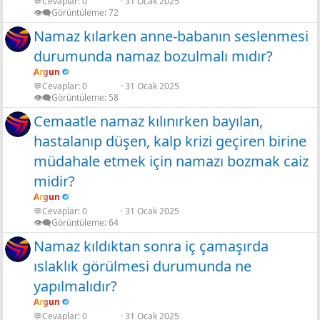
💬Cevaplar
0
31 Ocak 2025
👁️‍🗨️Görüntüleme
72
Namaz kılarken anne-babanın seslenmesi
durumunda namaz bozulmalı mıdır?
Argun
💬Cevaplar
0
31 Ocak 2025
👁️‍🗨️Görüntüleme
58
Cemaatle namaz kılınırken bayılan,
hastalanıp düşen, kalp krizi geçiren birine
müdahale etmek için namazı bozmak caiz
midir?
Argun
💬Cevaplar
0
31 Ocak 2025
👁️‍🗨️Görüntüleme
64
Namaz kıldıktan sonra iç çamaşırda
ıslaklık görülmesi durumunda ne
yapılmalıdır?
Argun
💬Cevaplar
0
31 Ocak 2025