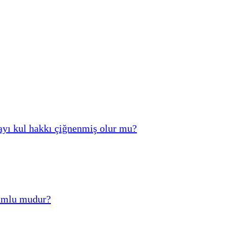
ayı kul hakkı çiğnenmiş olur mu?
rumlu mudur?