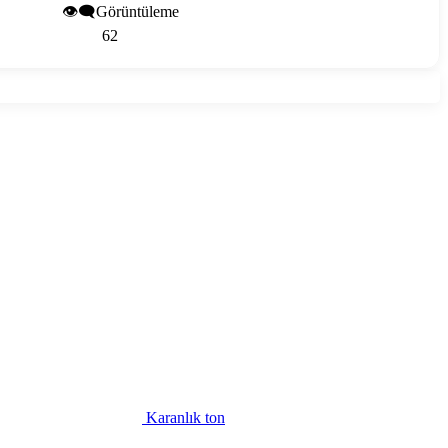
👁️‍🗨️Görüntüleme
62
Karanlık ton