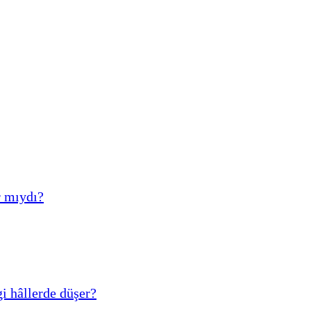
r mıydı?
 hâllerde düşer?