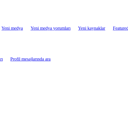
Yeni medya
Yeni medya yorumları
Yeni kaynaklar
Featured
rı
Profil mesajlarında ara