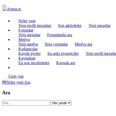
Neler yeni
Yeni profil mesajları
Son aktiviteler
Yeni mesajlar
Forumlar
Yeni mesajlar
Forumlarda ara
Medya
Yeni medya
Yeni yorumlar
Medya ara
Kullanıcılar
Kayıtlı üyeler
Şu anki ziyaretçiler
Yeni profil mesajla
Kaynaklar
En son incelemeler
Kaynak ara
Giriş yap
🆕Neler yeni
Ara
Ara