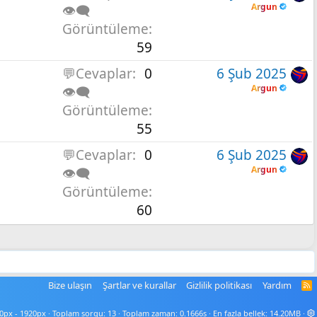
Argun
👁️‍🗨️
Görüntüleme
59
💬Cevaplar
0
6 Şub 2025
Argun
👁️‍🗨️
Görüntüleme
55
💬Cevaplar
0
6 Şub 2025
Argun
👁️‍🗨️
Görüntüleme
60
Bize ulaşın
Şartlar ve kurallar
Gizlilik politikası
Yardım
R
S
S
Toplam sorgu
13
Toplam zaman
0.1666s
En fazla bellek
14.20MB