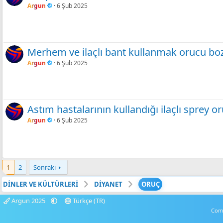
Argun
6 Şub 2025
Merhem ve ilaçlı bant kullanmak orucu bo
Argun
6 Şub 2025
Astım hastalarının kullandığı ilaçlı sprey 
Argun
6 Şub 2025
1
2
Sonraki
DİNLER VE KÜLTÜRLERİ
DİYANET
ORUÇ
Argun 2025
Türkçe (TR)
Comm