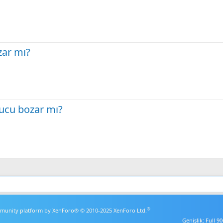
zar mı?
orucu bozar mı?
®
unity platform by XenForo® © 2010-2025 XenForo Ltd.
Genişlik