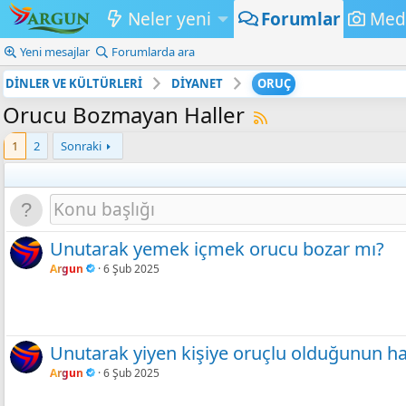
Neler yeni
Forumlar
Med
Yeni mesajlar
Forumlarda ara
DİNLER VE KÜLTÜRLERİ
DİYANET
ORUÇ
Orucu Bozmayan Haller
1
2
Sonraki
Unutarak yemek içmek orucu bozar mı?
Argun
6 Şub 2025
Unutarak yiyen kişiye oruçlu olduğunun hat
Argun
6 Şub 2025