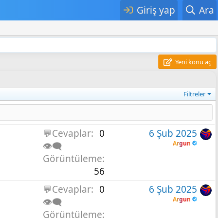
Giriş yap
Ara
Yeni konu aç
Filtreler
💬Cevaplar
0
6 Şub 2025
Argun
👁️‍🗨️
Görüntüleme
56
💬Cevaplar
0
6 Şub 2025
Argun
👁️‍🗨️
Görüntüleme