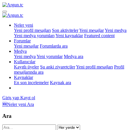
Neler yeni
Yeni profil mesajları
Son aktiviteler
Yeni mesajlar
Yeni medya
Yeni medya yorumları
Yeni kaynaklar
Featured content
Forumlar
Yeni mesajlar
Forumlarda ara
Medya
Yeni medya
Yeni yorumlar
Medya ara
Kullanıcılar
Kayıtlı üyeler
Şu anki ziyaretçiler
Yeni profil mesajları
Profil
mesajlarında ara
Kaynaklar
En son incelemeler
Kaynak ara
Giriş yap
Kayıt ol
🆕Neler yeni
Ara
Ara