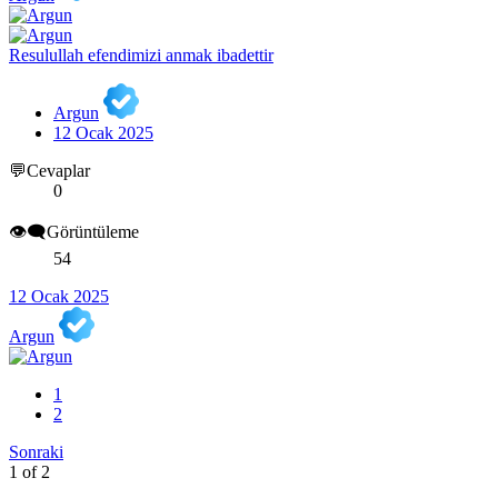
Resulullah efendimizi anmak ibadettir
Argun
12 Ocak 2025
💬Cevaplar
0
👁️‍🗨️Görüntüleme
54
12 Ocak 2025
Argun
1
2
Sonraki
1 of 2