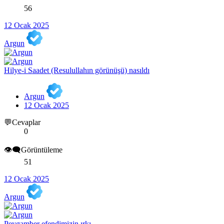
56
12 Ocak 2025
Argun
Hilye-i Saadet (Resulullahın görünüşü) nasıldı
Argun
12 Ocak 2025
💬Cevaplar
0
👁️‍🗨️Görüntüleme
51
12 Ocak 2025
Argun
Peygamber efendimizin ırkı