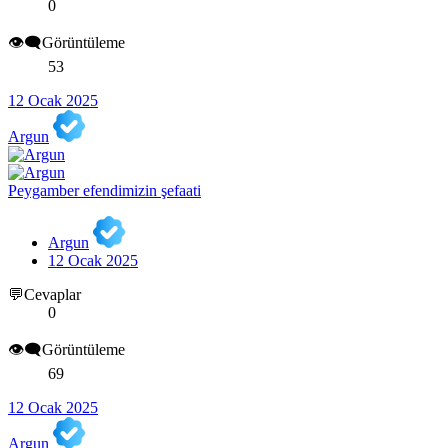
0
👁️‍🗨️Görüntüleme
53
12 Ocak 2025
Argun
Peygamber efendimizin şefaati
Argun
12 Ocak 2025
💬Cevaplar
0
👁️‍🗨️Görüntüleme
69
12 Ocak 2025
Argun