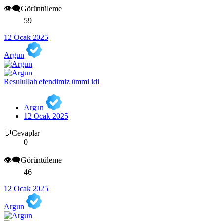
👁️‍🗨️Görüntüleme
59
12 Ocak 2025
Argun
Resulullah efendimiz ümmi idi
Argun
12 Ocak 2025
💬Cevaplar
0
👁️‍🗨️Görüntüleme
46
12 Ocak 2025
Argun