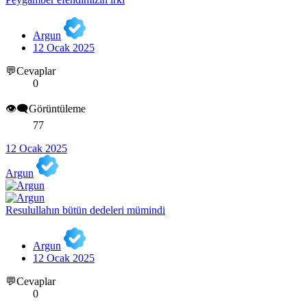
Argun
12 Ocak 2025
💬Cevaplar
0
👁️‍🗨️Görüntüleme
77
12 Ocak 2025
Argun
Resulullahın bütün dedeleri mümindi
Argun
12 Ocak 2025
💬Cevaplar
0