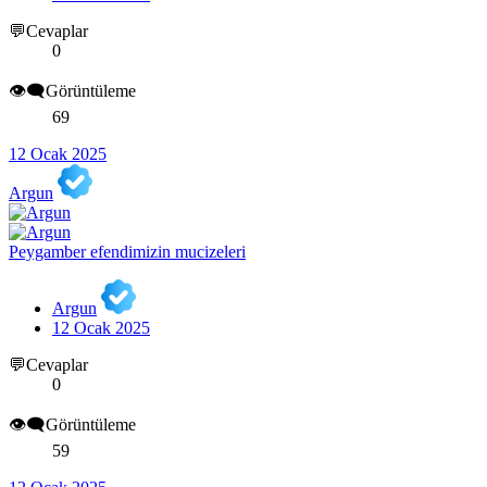
💬Cevaplar
0
👁️‍🗨️Görüntüleme
69
12 Ocak 2025
Argun
Peygamber efendimizin mucizeleri
Argun
12 Ocak 2025
💬Cevaplar
0
👁️‍🗨️Görüntüleme
59