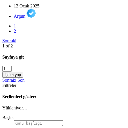
12 Ocak 2025
Argun
1
2
Sonraki
1 of 2
Sayfaya git
İşlem yap
Sonraki
Son
Filtreler
Seçilenleri göster:
Yükleniyor…
Başlık