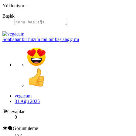
Yükleniyor…
Başlık
Sonbahar bir hüzün mü bir başlangıç mı
vegacam
31 Ağu 2025
💬Cevaplar
0
👁️‍🗨️Görüntüleme
172