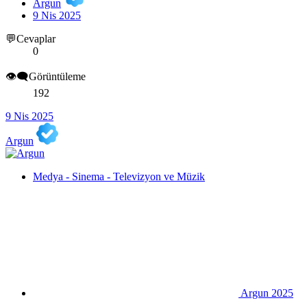
Argun
9 Nis 2025
💬Cevaplar
0
👁️‍🗨️Görüntüleme
192
9 Nis 2025
Argun
Medya - Sinema - Televizyon ve Müzik
Argun 2025