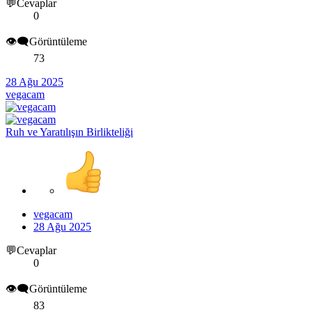
💬Cevaplar
0
👁️‍🗨️Görüntüleme
73
28 Ağu 2025
vegacam
Ruh ve Yaratılışın Birlikteliği
vegacam
28 Ağu 2025
💬Cevaplar
0
👁️‍🗨️Görüntüleme
83