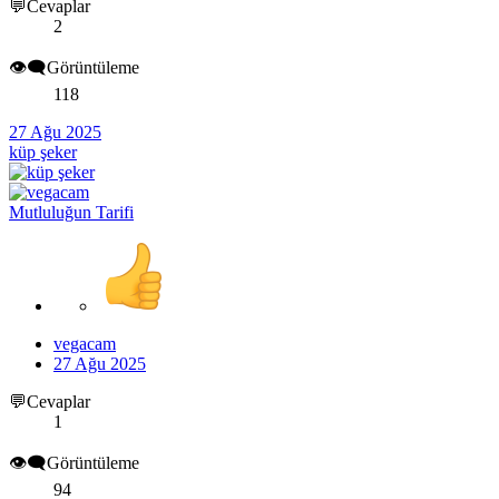
💬Cevaplar
2
👁️‍🗨️Görüntüleme
118
27 Ağu 2025
küp şeker
Mutluluğun Tarifi
vegacam
27 Ağu 2025
💬Cevaplar
1
👁️‍🗨️Görüntüleme
94