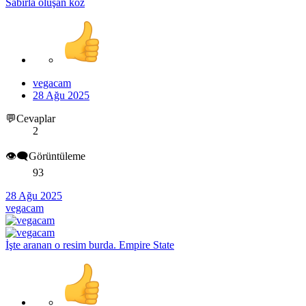
Sabırla oluşan köz
vegacam
28 Ağu 2025
💬Cevaplar
2
👁️‍🗨️Görüntüleme
93
28 Ağu 2025
vegacam
İşte aranan o resim burda. Empire State