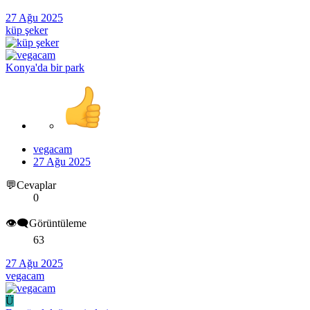
27 Ağu 2025
küp şeker
Konya'da bir park
vegacam
27 Ağu 2025
💬Cevaplar
0
👁️‍🗨️Görüntüleme
63
27 Ağu 2025
vegacam
Ü