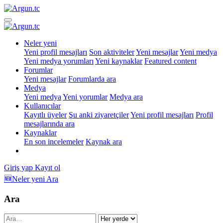
Neler yeni
Yeni profil mesajları
Son aktiviteler
Yeni mesajlar
Yeni medya
Yeni medya yorumları
Yeni kaynaklar
Featured content
Forumlar
Yeni mesajlar
Forumlarda ara
Medya
Yeni medya
Yeni yorumlar
Medya ara
Kullanıcılar
Kayıtlı üyeler
Şu anki ziyaretçiler
Yeni profil mesajları
Profil
mesajlarında ara
Kaynaklar
En son incelemeler
Kaynak ara
Giriş yap
Kayıt ol
🆕Neler yeni
Ara
Ara