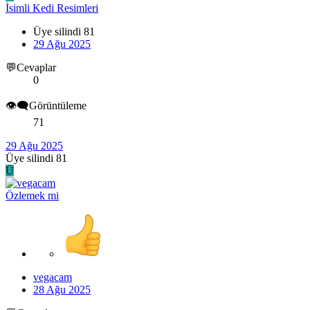
İsimli Kedi Resimleri
Üye silindi 81
29 Ağu 2025
💬Cevaplar
0
👁️‍🗨️Görüntüleme
71
29 Ağu 2025
Üye silindi 81
Ü
Özlemek mi
vegacam
28 Ağu 2025