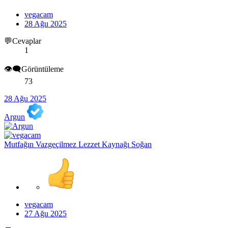
vegacam
28 Ağu 2025
💬Cevaplar
1
👁️‍🗨️Görüntüleme
73
28 Ağu 2025
Argun
Mutfağın Vazgeçilmez Lezzet Kaynağı Soğan
vegacam
27 Ağu 2025