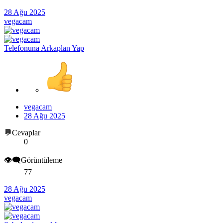
28 Ağu 2025
vegacam
Telefonuna Arkaplan Yap
vegacam
28 Ağu 2025
💬Cevaplar
0
👁️‍🗨️Görüntüleme
77
28 Ağu 2025
vegacam