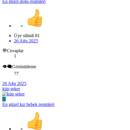
En güzel doğa resimleri
Üye silindi 81
26 Ağu 2025
💬Cevaplar
1
👁️‍🗨️Görüntüleme
77
26 Ağu 2025
küp şeker
Ü
En güzel kız bebek resimleri