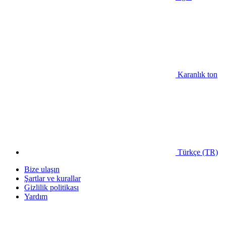
Karanlık ton
Türkçe (TR)
Bize ulaşın
Şartlar ve kurallar
Gizlilik politikası
Yardım