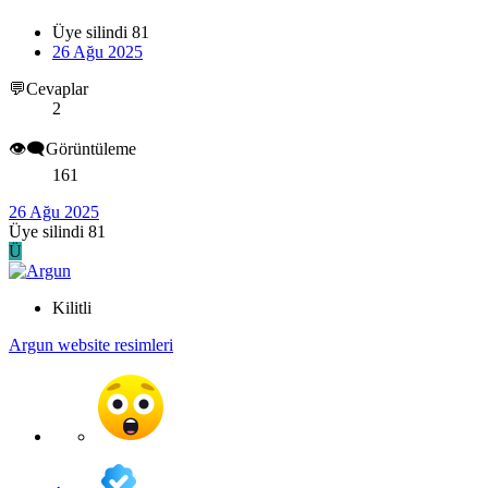
Üye silindi 81
26 Ağu 2025
💬Cevaplar
2
👁️‍🗨️Görüntüleme
161
26 Ağu 2025
Üye silindi 81
Ü
Kilitli
Argun website resimleri