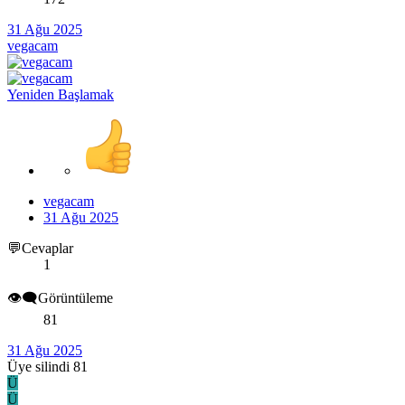
31 Ağu 2025
vegacam
Yeniden Başlamak
vegacam
31 Ağu 2025
💬Cevaplar
1
👁️‍🗨️Görüntüleme
81
31 Ağu 2025
Üye silindi 81
Ü
Ü