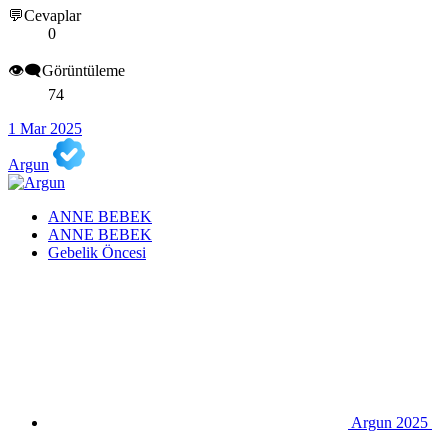
💬Cevaplar
0
👁️‍🗨️Görüntüleme
74
1 Mar 2025
Argun
ANNE BEBEK
ANNE BEBEK
Gebelik Öncesi
Argun 2025