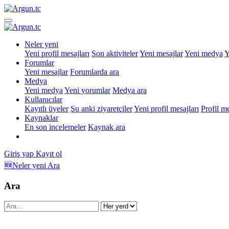
Neler yeni
Yeni profil mesajları
Son aktiviteler
Yeni mesajlar
Yeni medya
Y
Forumlar
Yeni mesajlar
Forumlarda ara
Medya
Yeni medya
Yeni yorumlar
Medya ara
Kullanıcılar
Kayıtlı üyeler
Şu anki ziyaretçiler
Yeni profil mesajları
Profil m
Kaynaklar
En son incelemeler
Kaynak ara
Giriş yap
Kayıt ol
🆕Neler yeni
Ara
Ara