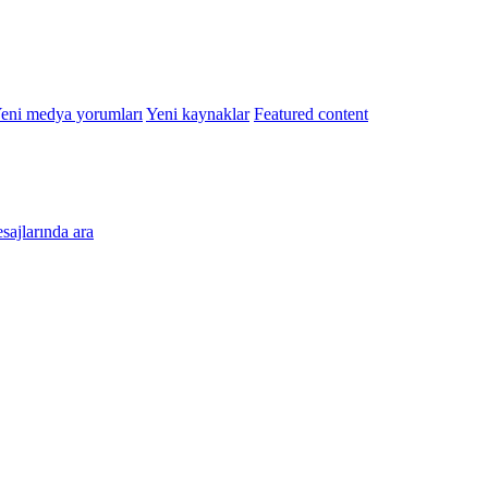
eni medya yorumları
Yeni kaynaklar
Featured content
esajlarında ara