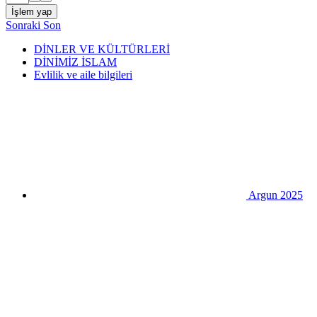
İşlem yap
Sonraki
Son
DİNLER VE KÜLTÜRLERİ
DİNİMİZ İSLAM
Evlilik ve aile bilgileri
Argun 2025