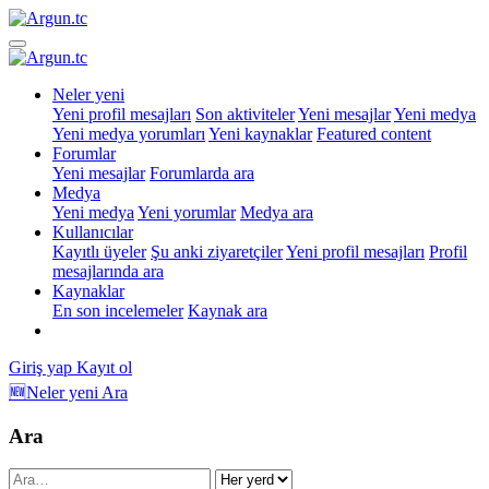
Neler yeni
Yeni profil mesajları
Son aktiviteler
Yeni mesajlar
Yeni medya
Yeni medya yorumları
Yeni kaynaklar
Featured content
Forumlar
Yeni mesajlar
Forumlarda ara
Medya
Yeni medya
Yeni yorumlar
Medya ara
Kullanıcılar
Kayıtlı üyeler
Şu anki ziyaretçiler
Yeni profil mesajları
Profil
mesajlarında ara
Kaynaklar
En son incelemeler
Kaynak ara
Giriş yap
Kayıt ol
🆕Neler yeni
Ara
Ara