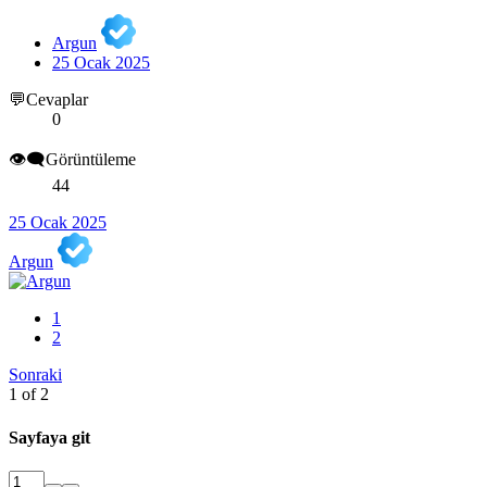
Argun
25 Ocak 2025
💬Cevaplar
0
👁️‍🗨️Görüntüleme
44
25 Ocak 2025
Argun
1
2
Sonraki
1 of 2
Sayfaya git