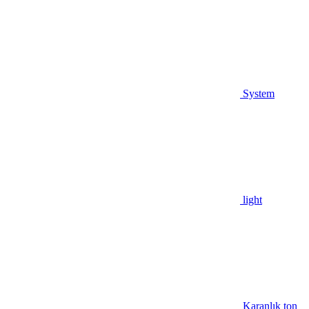
System
light
Karanlık ton