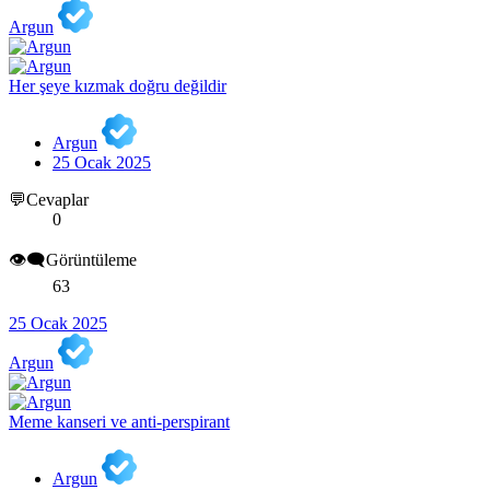
Argun
Her şeye kızmak doğru değildir
Argun
25 Ocak 2025
💬Cevaplar
0
👁️‍🗨️Görüntüleme
63
25 Ocak 2025
Argun
Meme kanseri ve anti-perspirant
Argun