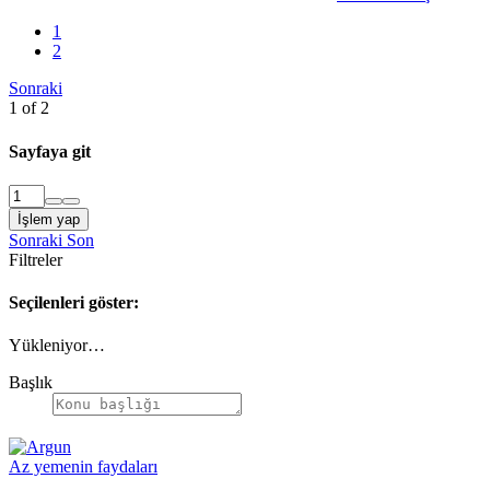
1
2
Sonraki
1 of 2
Sayfaya git
İşlem yap
Sonraki
Son
Filtreler
Seçilenleri göster:
Yükleniyor…
Başlık
Az yemenin faydaları