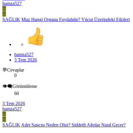
hamza527
H
H
SAĞLIK
Muz Hangi Organa Faydalıdır? Vücut Üzerindeki Etkileri
hamza527
3 Tem 2026
💬Cevaplar
0
👁️‍🗨️Görüntüleme
60
3 Tem 2026
hamza527
H
H
SAĞLIK
Adet Sancısı Neden Olur? Şiddetli Ağrılar Nasıl Geçer?