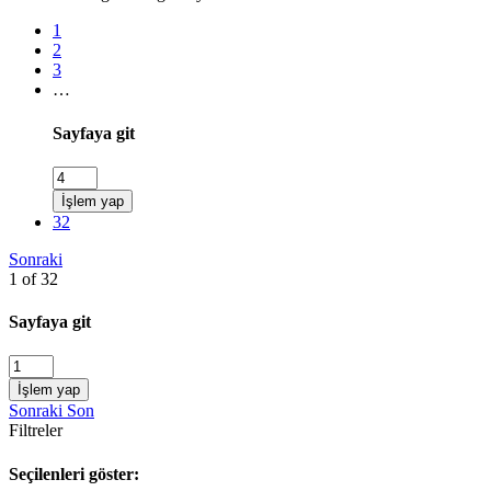
1
2
3
…
Sayfaya git
İşlem yap
32
Sonraki
1 of 32
Sayfaya git
İşlem yap
Sonraki
Son
Filtreler
Seçilenleri göster: