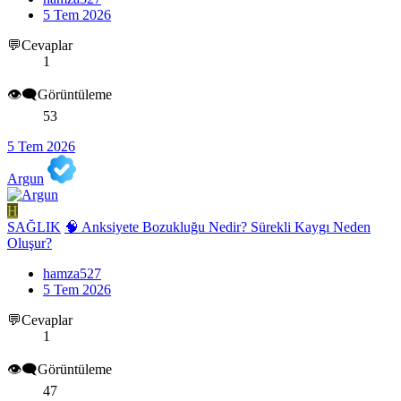
5 Tem 2026
💬Cevaplar
1
👁️‍🗨️Görüntüleme
53
5 Tem 2026
Argun
H
SAĞLIK
🧠 Anksiyete Bozukluğu Nedir? Sürekli Kaygı Neden
Oluşur?
hamza527
5 Tem 2026
💬Cevaplar
1
👁️‍🗨️Görüntüleme
47