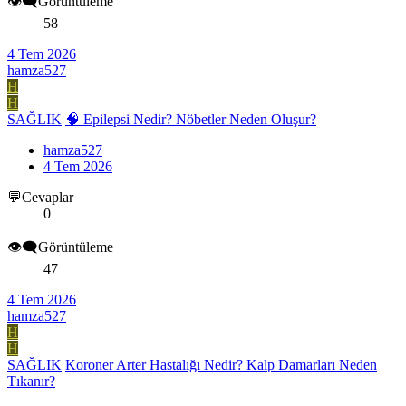
👁️‍🗨️Görüntüleme
58
4 Tem 2026
hamza527
H
H
SAĞLIK
🧠 Epilepsi Nedir? Nöbetler Neden Oluşur?
hamza527
4 Tem 2026
💬Cevaplar
0
👁️‍🗨️Görüntüleme
47
4 Tem 2026
hamza527
H
H
SAĞLIK
Koroner Arter Hastalığı Nedir? Kalp Damarları Neden
Tıkanır?