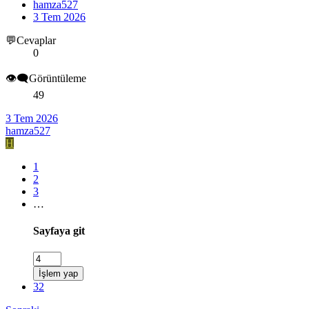
hamza527
3 Tem 2026
💬Cevaplar
0
👁️‍🗨️Görüntüleme
49
3 Tem 2026
hamza527
H
1
2
3
…
Sayfaya git
İşlem yap
32