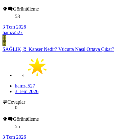
👁️‍🗨️Görüntüleme
58
3 Tem 2026
hamza527
H
H
SAĞLIK
🧬 Kanser Nedir? Vücutta Nasıl Ortaya Çıkar?
hamza527
3 Tem 2026
💬Cevaplar
0
👁️‍🗨️Görüntüleme
55
3 Tem 2026