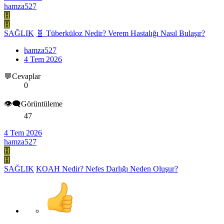
hamza527
H
H
SAĞLIK
🧬 Tüberküloz Nedir? Verem Hastalığı Nasıl Bulaşır?
hamza527
4 Tem 2026
💬Cevaplar
0
👁️‍🗨️Görüntüleme
47
4 Tem 2026
hamza527
H
H
SAĞLIK
KOAH Nedir? Nefes Darlığı Neden Oluşur?