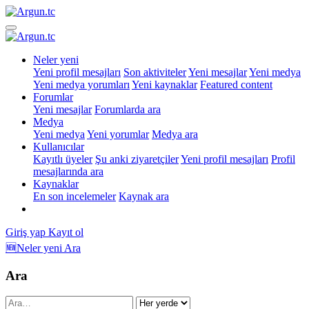
Neler yeni
Yeni profil mesajları
Son aktiviteler
Yeni mesajlar
Yeni medya
Yeni medya yorumları
Yeni kaynaklar
Featured content
Forumlar
Yeni mesajlar
Forumlarda ara
Medya
Yeni medya
Yeni yorumlar
Medya ara
Kullanıcılar
Kayıtlı üyeler
Şu anki ziyaretçiler
Yeni profil mesajları
Profil
mesajlarında ara
Kaynaklar
En son incelemeler
Kaynak ara
Giriş yap
Kayıt ol
🆕Neler yeni
Ara
Ara