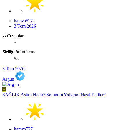
hamza527
3 Tem 2026
💬Cevaplar
1
👁️‍🗨️Görüntüleme
58
3 Tem 2026
Argun
H
SAĞLIK
Astım Nedir? Solunum Yollarını Nasıl Etkiler?
hamza527