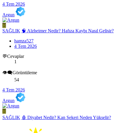
4 Tem 2026
Argun
H
SAĞLIK
🧠 Alzheimer Nedir? Hafıza Kaybı Nasıl Gelişir?
hamza527
4 Tem 2026
💬Cevaplar
1
👁️‍🗨️Görüntüleme
54
4 Tem 2026
Argun
H
SAĞLIK
🩸 Diyabet Nedir? Kan Şekeri Neden Yükselir?