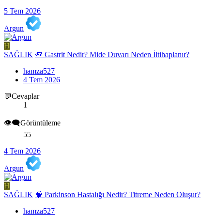
5 Tem 2026
Argun
H
SAĞLIK
🦠 Gastrit Nedir? Mide Duvarı Neden İltihaplanır?
hamza527
4 Tem 2026
💬Cevaplar
1
👁️‍🗨️Görüntüleme
55
4 Tem 2026
Argun
H
SAĞLIK
🧠 Parkinson Hastalığı Nedir? Titreme Neden Oluşur?
hamza527