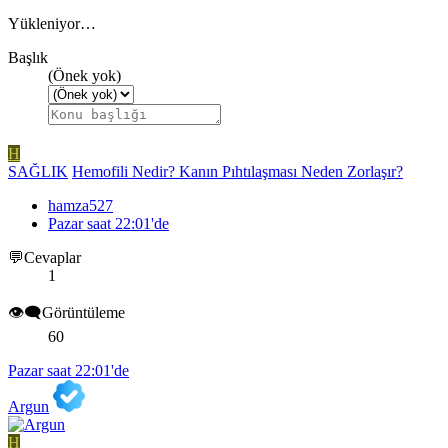
Yükleniyor…
Başlık
(Önek yok)
H
SAĞLIK
Hemofili Nedir? Kanın Pıhtılaşması Neden Zorlaşır?
hamza527
Pazar saat 22:01'de
💬Cevaplar
1
👁️‍🗨️Görüntüleme
60
Pazar saat 22:01'de
Argun
H