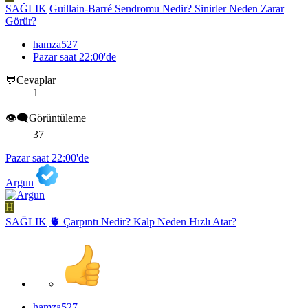
SAĞLIK
Guillain-Barré Sendromu Nedir? Sinirler Neden Zarar
Görür?
hamza527
Pazar saat 22:00'de
💬Cevaplar
1
👁️‍🗨️Görüntüleme
37
Pazar saat 22:00'de
Argun
H
SAĞLIK
🫀 Çarpıntı Nedir? Kalp Neden Hızlı Atar?
hamza527