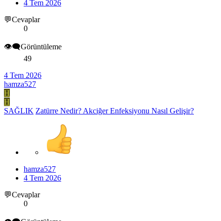
4 Tem 2026
💬Cevaplar
0
👁️‍🗨️Görüntüleme
49
4 Tem 2026
hamza527
H
H
SAĞLIK
Zatürre Nedir? Akciğer Enfeksiyonu Nasıl Gelişir?
hamza527
4 Tem 2026
💬Cevaplar
0