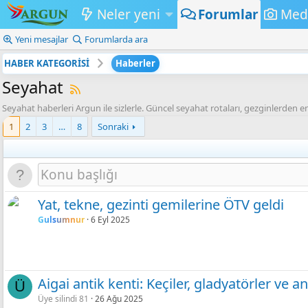
Neler yeni
Forumlar
Med
Yeni mesajlar
Forumlarda ara
HABER KATEGORİSİ
Haberler
Seyahat
Seyahat haberleri Argun ile sizlerle. Güncel seyahat rotaları, gezginlerden en
1
2
3
…
8
Sonraki
Yat, tekne, gezinti gemilerine ÖTV geldi
Gulsumnur
6 Eyl 2025
Aigai antik kenti: Keçiler, gladyatörler ve a
Ü
Üye silindi 81
26 Ağu 2025