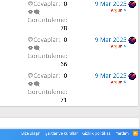
💬Cevaplar
0
9 Mar 2025
Argun
👁️‍🗨️
Görüntüleme
78
💬Cevaplar
0
9 Mar 2025
Argun
👁️‍🗨️
Görüntüleme
66
💬Cevaplar
0
9 Mar 2025
Argun
👁️‍🗨️
Görüntüleme
71
Bize ulaşın
Şartlar ve kurallar
Gizlilik politikası
Yardım
R
S