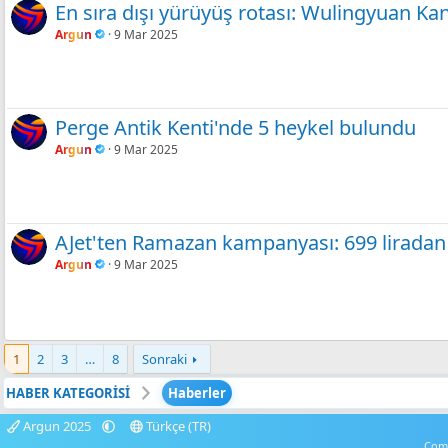
En sıra dışı yürüyüş rotası: Wulingyuan K
Argun
9 Mar 2025
Perge Antik Kenti'nde 5 heykel bulundu
Argun
9 Mar 2025
AJet'ten Ramazan kampanyası: 699 liradan
Argun
9 Mar 2025
1
2
3
…
8
Sonraki
HABER KATEGORİSİ
Haberler
Argun 2025
Türkçe (TR)
Comm