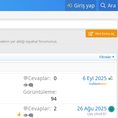
Giriş yap
Ara
Yeni konu aç
işmelerin yer aldığı seyahat forumunuz.
Filtreler
💬Cevaplar
0
6 Eyl 2025
Gulsumnur
👁️‍🗨️
Görüntüleme
94
💬Cevaplar
2
26 Ağu 2025
Ü
Üye silindi 81
👁️‍🗨️