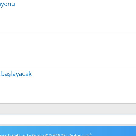
anyonu
 başlayacak
®
unity platform by XenForo® © 2010-2025 XenForo Ltd.