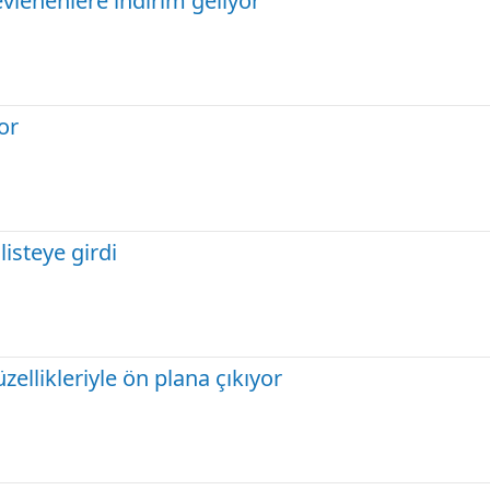
i evlenenlere indirim geliyor
or
listeye girdi
zellikleriyle ön plana çıkıyor