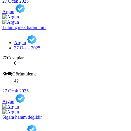
27 Ocak 2025
Argun
Tütün içmek haram mı?
Argun
27 Ocak 2025
💬Cevaplar
0
👁️‍🗨️Görüntüleme
42
27 Ocak 2025
Argun
Sigara haram değildir