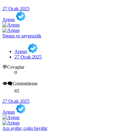
27 Ocak 2025
Argun
Sigara ve saygısızlık
Argun
27 Ocak 2025
💬Cevaplar
0
👁️‍🗨️Görüntüleme
65
27 Ocak 2025
Argun
Azı ayıltır, çoğu bayıltır