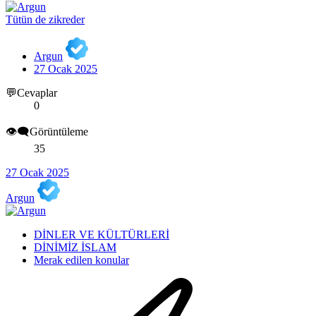
Tütün de zikreder
Argun
27 Ocak 2025
💬Cevaplar
0
👁️‍🗨️Görüntüleme
35
27 Ocak 2025
Argun
DİNLER VE KÜLTÜRLERİ
DİNİMİZ İSLAM
Merak edilen konular