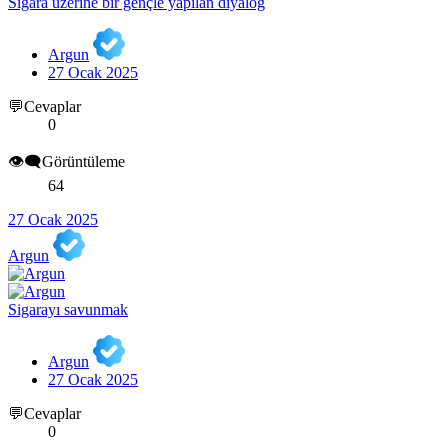
Sigara üzerine bir gençle yapılan diyalog
Argun
27 Ocak 2025
💬Cevaplar
0
👁️‍🗨️Görüntüleme
64
27 Ocak 2025
Argun
Sigarayı savunmak
Argun
27 Ocak 2025
💬Cevaplar
0