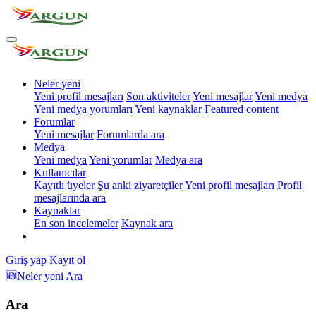
Neler yeni
Yeni profil mesajları
Son aktiviteler
Yeni mesajlar
Yeni medya
Yeni medya yorumları
Yeni kaynaklar
Featured content
Forumlar
Yeni mesajlar
Forumlarda ara
Medya
Yeni medya
Yeni yorumlar
Medya ara
Kullanıcılar
Kayıtlı üyeler
Şu anki ziyaretçiler
Yeni profil mesajları
Profil
mesajlarında ara
Kaynaklar
En son incelemeler
Kaynak ara
Giriş yap
Kayıt ol
🆕Neler yeni
Ara
Ara