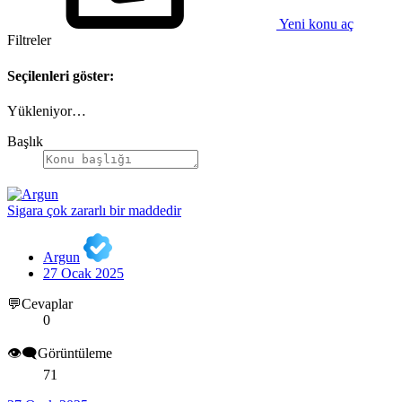
Yeni konu aç
Filtreler
Seçilenleri göster:
Yükleniyor…
Başlık
Sigara çok zararlı bir maddedir
Argun
27 Ocak 2025
💬Cevaplar
0
👁️‍🗨️Görüntüleme
71