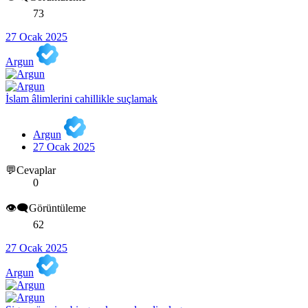
73
27 Ocak 2025
Argun
İslam âlimlerini cahillikle suçlamak
Argun
27 Ocak 2025
💬Cevaplar
0
👁️‍🗨️Görüntüleme
62
27 Ocak 2025
Argun