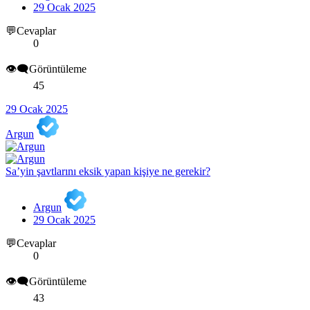
29 Ocak 2025
💬Cevaplar
0
👁️‍🗨️Görüntüleme
45
29 Ocak 2025
Argun
Sa’yin şavtlarını eksik yapan kişiye ne gerekir?
Argun
29 Ocak 2025
💬Cevaplar
0
👁️‍🗨️Görüntüleme
43