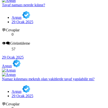
Tavaf namazı nerede kılınır?
Argun
29 Ocak 2025
💬Cevaplar
0
👁️‍🗨️Görüntüleme
57
29 Ocak 2025
Argun
Namaz kılınması mekruh olan vakitlerde tavaf yapılabilir mi?
Argun
29 Ocak 2025
💬Cevaplar