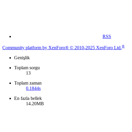
RSS
®
Community platform by XenForo® © 2010-2025 XenForo Ltd.
Genişlik
Toplam sorgu
13
Toplam zaman
0.1844s
En fazla bellek
14.20MB