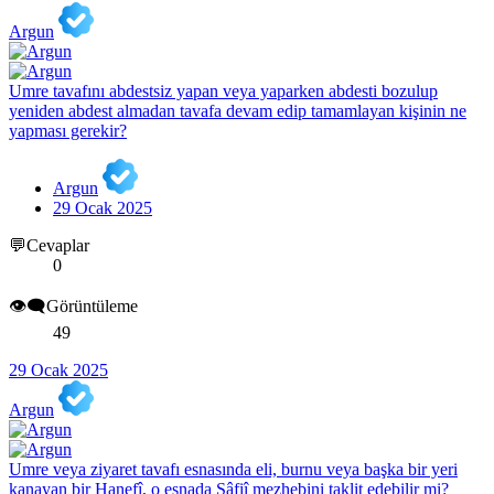
Argun
Umre tavafını abdestsiz yapan veya yaparken abdesti bozulup
yeniden abdest almadan tavafa devam edip tamamlayan kişinin ne
yapması gerekir?
Argun
29 Ocak 2025
💬Cevaplar
0
👁️‍🗨️Görüntüleme
49
29 Ocak 2025
Argun
Umre veya ziyaret tavafı esnasında eli, burnu veya başka bir yeri
kanayan bir Hanefî, o esnada Şâfiî mezhebini taklit edebilir mi?