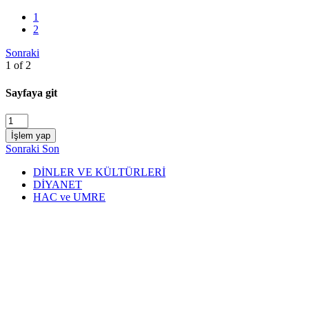
1
2
Sonraki
1 of 2
Sayfaya git
İşlem yap
Sonraki
Son
DİNLER VE KÜLTÜRLERİ
DİYANET
HAC ve UMRE