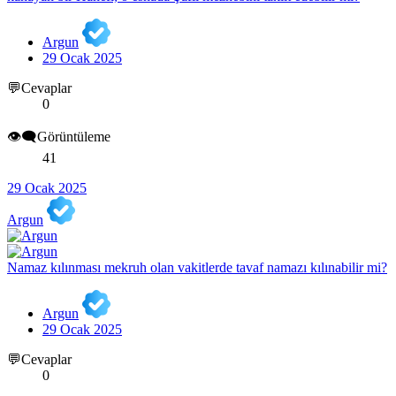
Argun
29 Ocak 2025
💬Cevaplar
0
👁️‍🗨️Görüntüleme
41
29 Ocak 2025
Argun
Namaz kılınması mekruh olan vakitlerde tavaf namazı kılınabilir mi?
Argun
29 Ocak 2025
💬Cevaplar
0