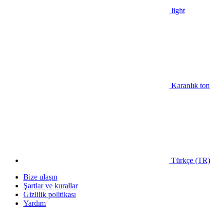
light
Karanlık ton
Türkçe (TR)
Bize ulaşın
Şartlar ve kurallar
Gizlilik politikası
Yardım