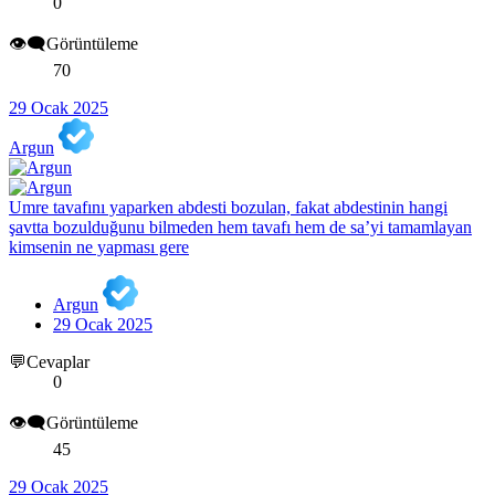
0
👁️‍🗨️Görüntüleme
70
29 Ocak 2025
Argun
Umre tavafını yaparken abdesti bozulan, fakat abdestinin hangi
şavtta bozulduğunu bilmeden hem tavafı hem de sa’yi tamamlayan
kimsenin ne yapması gere
Argun
29 Ocak 2025
💬Cevaplar
0
👁️‍🗨️Görüntüleme
45
29 Ocak 2025