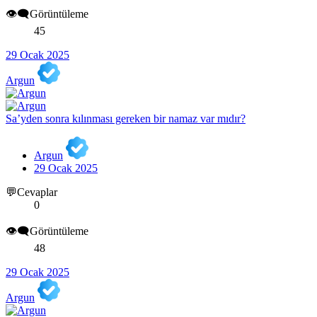
👁️‍🗨️Görüntüleme
45
29 Ocak 2025
Argun
Sa’yden sonra kılınması gereken bir namaz var mıdır?
Argun
29 Ocak 2025
💬Cevaplar
0
👁️‍🗨️Görüntüleme
48
29 Ocak 2025
Argun