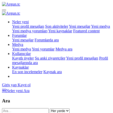
Neler yeni
Yeni profil mesajları
Son aktiviteler
Yeni mesajlar
Yeni medya
Yeni medya yorumları
Yeni kaynaklar
Featured content
Forumlar
Yeni mesajlar
Forumlarda ara
Medya
Yeni medya
Yeni yorumlar
Medya ara
Kullanıcılar
Kayıtlı üyeler
Şu anki ziyaretçiler
Yeni profil mesajları
Profil
mesajlarında ara
Kaynaklar
En son incelemeler
Kaynak ara
Giriş yap
Kayıt ol
🆕Neler yeni
Ara
Ara