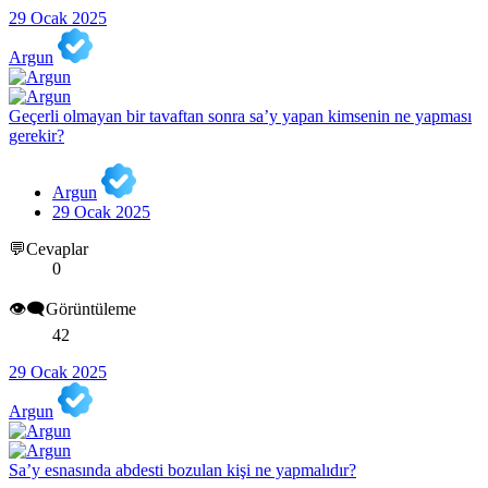
29 Ocak 2025
Argun
Geçerli olmayan bir tavaftan sonra sa’y yapan kimsenin ne yapması
gerekir?
Argun
29 Ocak 2025
💬Cevaplar
0
👁️‍🗨️Görüntüleme
42
29 Ocak 2025
Argun
Sa’y esnasında abdesti bozulan kişi ne yapmalıdır?