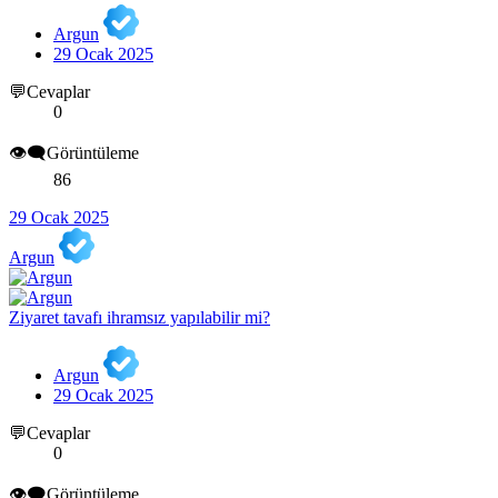
Argun
29 Ocak 2025
💬Cevaplar
0
👁️‍🗨️Görüntüleme
86
29 Ocak 2025
Argun
Ziyaret tavafı ihramsız yapılabilir mi?
Argun
29 Ocak 2025
💬Cevaplar
0
👁️‍🗨️Görüntüleme