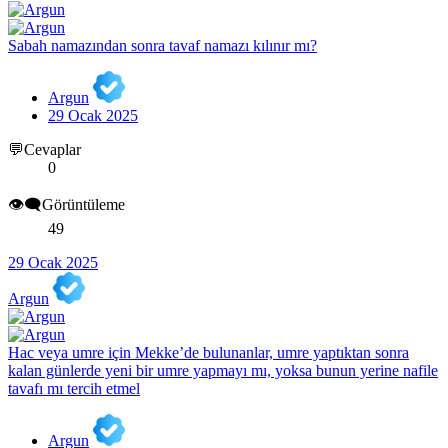
Sabah namazından sonra tavaf namazı kılınır mı?
Argun
29 Ocak 2025
💬Cevaplar
0
👁️‍🗨️Görüntüleme
49
29 Ocak 2025
Argun
Hac veya umre için Mekke’de bulunanlar, umre yaptıktan sonra
kalan günlerde yeni bir umre yapmayı mı, yoksa bunun yerine nafile
tavafı mı tercih etmel
Argun