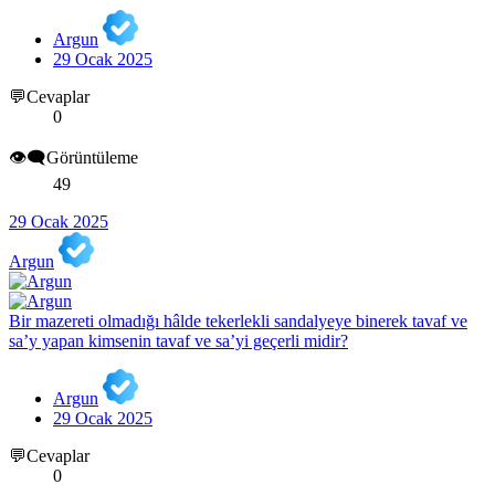
Argun
29 Ocak 2025
💬Cevaplar
0
👁️‍🗨️Görüntüleme
49
29 Ocak 2025
Argun
Bir mazereti olmadığı hâlde tekerlekli sandalyeye binerek tavaf ve
sa’y yapan kimsenin tavaf ve sa’yi geçerli midir?
Argun
29 Ocak 2025
💬Cevaplar
0