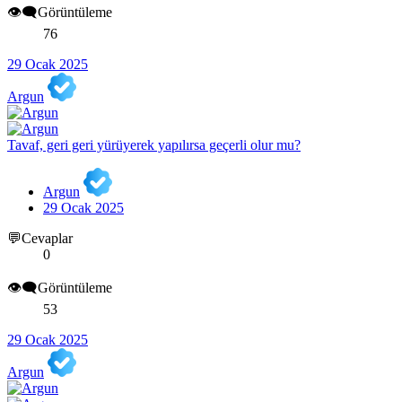
👁️‍🗨️Görüntüleme
76
29 Ocak 2025
Argun
Tavaf, geri geri yürüyerek yapılırsa geçerli olur mu?
Argun
29 Ocak 2025
💬Cevaplar
0
👁️‍🗨️Görüntüleme
53
29 Ocak 2025
Argun