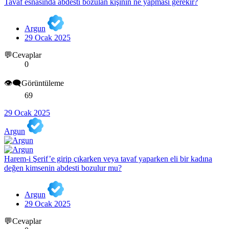
Tavaf esnasında abdesti bozulan kişinin ne yapması gerekir?
Argun
29 Ocak 2025
💬Cevaplar
0
👁️‍🗨️Görüntüleme
69
29 Ocak 2025
Argun
Harem-i Şerif’e girip çıkarken veya tavaf yaparken eli bir kadına
değen kimsenin abdesti bozulur mu?
Argun
29 Ocak 2025
💬Cevaplar