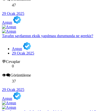
47
29 Ocak 2025
Argun
Tavafın şavtlarının eksik yapılması durumunda ne gerekir?
Argun
29 Ocak 2025
💬Cevaplar
0
👁️‍🗨️Görüntüleme
37
29 Ocak 2025
Argun