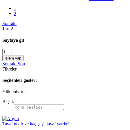
1
2
Sonraki
1 of 2
Sayfaya git
İşlem yap
Sonraki
Son
Filtreler
Seçilenleri göster:
Yükleniyor…
Başlık
Tavaf nedir ve kaç çeşit tavaf vardır?