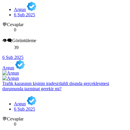
Argun
6 Şub 2025
💬Cevaplar
0
👁️‍🗨️Görüntüleme
39
6 Şub 2025
Argun
Trafik kazasının kişinin iradesi/dahli dışında gerçekleşmesi
durumunda tazminat gerekir mi?
Argun
6 Şub 2025
💬Cevaplar
0