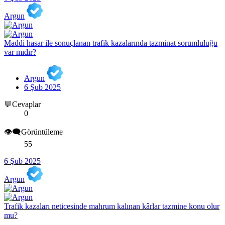
Argun
Maddi hasar ile sonuçlanan trafik kazalarında tazminat sorumluluğu
var mıdır?
Argun
6 Şub 2025
💬Cevaplar
0
👁️‍🗨️Görüntüleme
55
6 Şub 2025
Argun
Trafik kazaları neticesinde mahrum kalınan kârlar tazmine konu olur
mu?