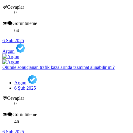
💬Cevaplar
0
👁️‍🗨️Görüntüleme
64
6 Şub 2025
Argun
Ölümle sonuçlanan trafik kazalarında tazminat alınabilir mi?
Argun
6 Şub 2025
💬Cevaplar
0
👁️‍🗨️Görüntüleme
46
6 Şub 2025