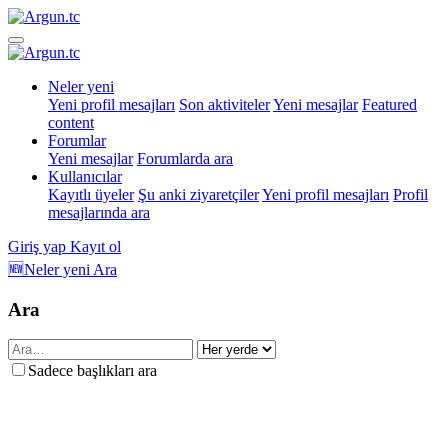
Neler yeni
Yeni profil mesajları
Son aktiviteler
Yeni mesajlar
Featured
content
Forumlar
Yeni mesajlar
Forumlarda ara
Kullanıcılar
Kayıtlı üyeler
Şu anki ziyaretçiler
Yeni profil mesajları
Profil
mesajlarında ara
Giriş yap
Kayıt ol
🆕Neler yeni
Ara
Ara
Sadece başlıkları ara