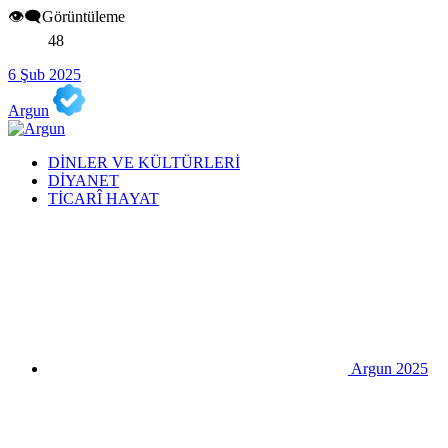
👁️‍🗨️Görüntüleme
48
6 Şub 2025
Argun
DİNLER VE KÜLTÜRLERİ
DİYANET
TİCARÎ HAYAT
Argun 2025