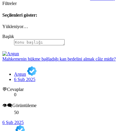
Filtreler
Seçilenleri göster:
Yükleniyor…
Başlık
Mahkemenin hükme bağladığı kan bedelini almak câiz midir?
Argun
6 Şub 2025
💬Cevaplar
0
👁️‍🗨️Görüntüleme
50
6 Şub 2025