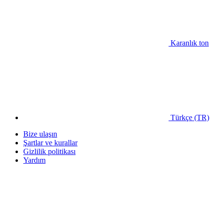
Karanlık ton
Türkçe (TR)
Bize ulaşın
Şartlar ve kurallar
Gizlilik politikası
Yardım