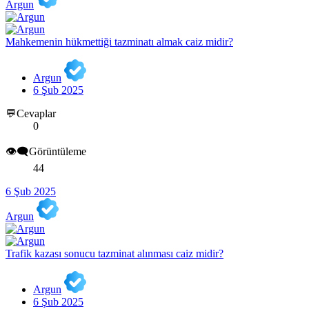
Argun
Mahkemenin hükmettiği tazminatı almak caiz midir?
Argun
6 Şub 2025
💬Cevaplar
0
👁️‍🗨️Görüntüleme
44
6 Şub 2025
Argun
Trafik kazası sonucu tazminat alınması caiz midir?
Argun
6 Şub 2025