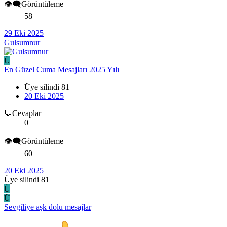
👁️‍🗨️Görüntüleme
58
29 Eki 2025
Gulsumnur
Ü
En Güzel Cuma Mesajları 2025 Yılı
Üye silindi 81
20 Eki 2025
💬Cevaplar
0
👁️‍🗨️Görüntüleme
60
20 Eki 2025
Üye silindi 81
Ü
Ü
Sevgiliye aşk dolu mesajlar