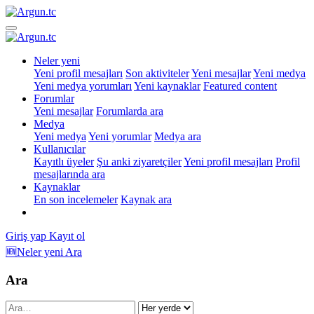
Neler yeni
Yeni profil mesajları
Son aktiviteler
Yeni mesajlar
Yeni medya
Yeni medya yorumları
Yeni kaynaklar
Featured content
Forumlar
Yeni mesajlar
Forumlarda ara
Medya
Yeni medya
Yeni yorumlar
Medya ara
Kullanıcılar
Kayıtlı üyeler
Şu anki ziyaretçiler
Yeni profil mesajları
Profil
mesajlarında ara
Kaynaklar
En son incelemeler
Kaynak ara
Giriş yap
Kayıt ol
🆕Neler yeni
Ara
Ara