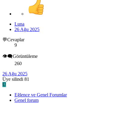
Luna
26 Ağu 2025
💬Cevaplar
9
👁️‍🗨️Görüntüleme
260
26 Ağu 2025
Üye silindi 81
Ü
Eğlence ve Genel Forumlar
Genel forum