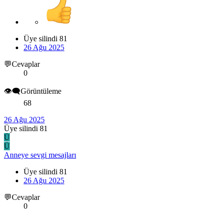
Üye silindi 81
26 Ağu 2025
💬Cevaplar
0
👁️‍🗨️Görüntüleme
68
26 Ağu 2025
Üye silindi 81
Ü
Ü
Anneye sevgi mesajları
Üye silindi 81
26 Ağu 2025
💬Cevaplar
0