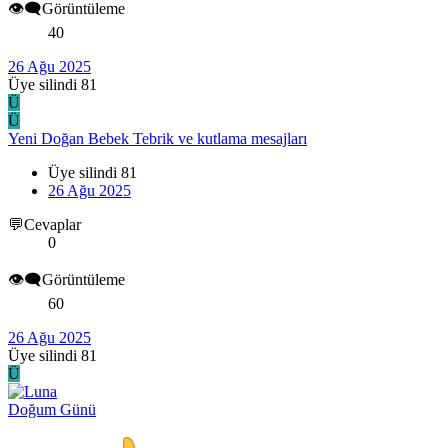
👁️‍🗨️Görüntüleme
40
26 Ağu 2025
Üye silindi 81
Ü
Ü
Yeni Doğan Bebek Tebrik ve kutlama mesajları
Üye silindi 81
26 Ağu 2025
💬Cevaplar
0
👁️‍🗨️Görüntüleme
60
26 Ağu 2025
Üye silindi 81
Ü
Doğum Günü